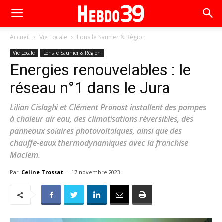
Accueil
Vie Locale
Lons le Saunier & Région
Vie Locale
Lons le Saunier & Région
Energies renouvelables : le
réseau n°1 dans le Jura
Lilian Cislaghi et Clément Pronost installent des pompes
à chaleur air eau, des climatisations réversibles, des
panneaux solaires photovoltaïques, ainsi que des
chauffe-eaux thermodynamiques avec la franchise
Maclem.
Par
Celine Trossat
-
17 novembre 2023