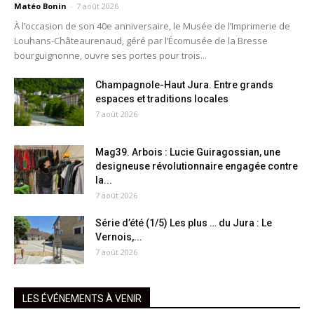
Matéo Bonin
-
7 août 2026
À l’occasion de son 40e anniversaire, le Musée de l’Imprimerie de
Louhans-Châteaurenaud, géré par l’Écomusée de la Bresse
bourguignonne, ouvre ses portes pour trois...
Champagnole-Haut Jura. Entre grands
espaces et traditions locales
7 août 2026
Mag39. Arbois : Lucie Guiragossian, une
designeuse révolutionnaire engagée contre
la...
7 août 2026
Série d’été (1/5) Les plus … du Jura : Le
Vernois,...
7 août 2026
LES ÉVÉNEMENTS À VENIR