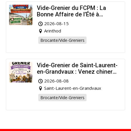
Vide-Grenier du FCPM : La
Bonne Affaire de l’Été à
Arinthod !
2026-08-15
Arinthod
Brocante/Vide-Greniers
Vide-Grenier de Saint-Laurent-
en-Grandvaux : Venez chiner
pour la bonne cause !
2026-08-08
Saint-Laurent-en-Grandvaux
Brocante/Vide-Greniers