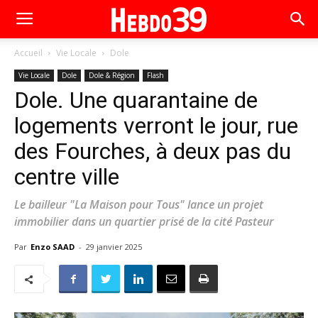
Accueil
Vie Locale
Dole
Vie Locale
Dole
Dole & Région
Flash
Dole. Une quarantaine de
logements verront le jour, rue
des Fourches, à deux pas du
centre ville
Le bailleur "La Maison pour Tous" lance un projet
immobilier dans un quartier prisé de la cité Pasteur
Par
Enzo SAAD
-
29 janvier 2025