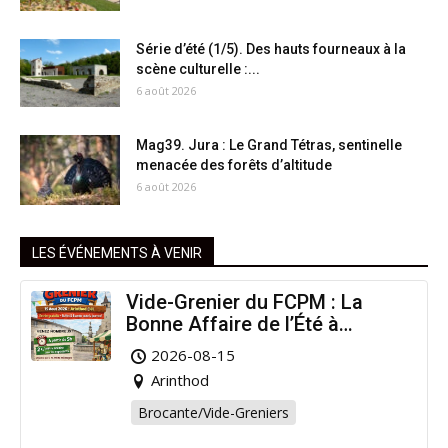
Série d’été (1/5). Des hauts fourneaux à la
scène culturelle :...
6 août 2026
Mag39. Jura : Le Grand Tétras, sentinelle
menacée des forêts d’altitude
6 août 2026
LES ÉVÉNEMENTS À VENIR
Vide-Grenier du FCPM : La
Bonne Affaire de l’Été à
Arinthod !
2026-08-15
Arinthod
Brocante/Vide-Greniers