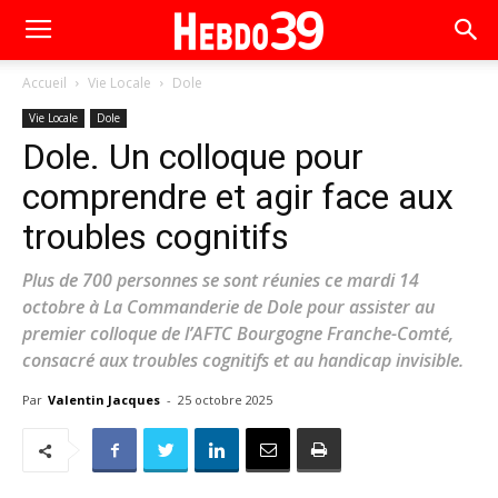
Accueil
Vie Locale
Dole
Vie Locale
Dole
Dole. Un colloque pour
comprendre et agir face aux
troubles cognitifs
Plus de 700 personnes se sont réunies ce mardi 14
octobre à La Commanderie de Dole pour assister au
premier colloque de l’AFTC Bourgogne Franche-Comté,
consacré aux troubles cognitifs et au handicap invisible.
Par
Valentin Jacques
-
25 octobre 2025