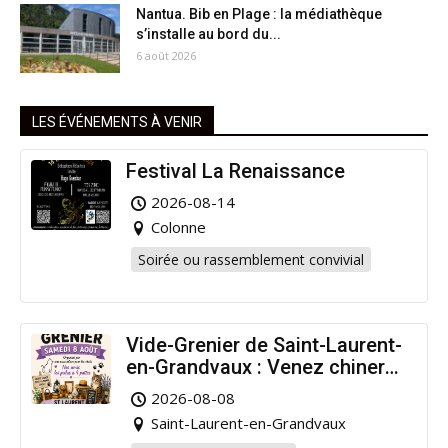
Nantua. Bib en Plage : la médiathèque
s’installe au bord du...
6 août 2026
LES ÉVÉNEMENTS À VENIR
Festival La Renaissance
2026-08-14
Colonne
Soirée ou rassemblement convivial
Vide-Grenier de Saint-Laurent-
en-Grandvaux : Venez chiner
pour la bonne cause !
2026-08-08
Saint-Laurent-en-Grandvaux