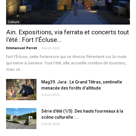
Culture
Ain. Expositions, via ferrata et concerts tout
l’été : Fort l’Écluse...
Emmanuel Perret
-
6 août 2026
Fort l'Écluse, cette forteresse qui se dresse fièrement sur la route
qui mène à Genève. Tout l'été, elle accueille nombre de touristes,
mais ce...
Mag39. Jura : Le Grand Tétras, sentinelle
menacée des forêts d’altitude
6 août 2026
Série d’été (1/5). Des hauts fourneaux à la
scène culturelle :...
6 août 2026