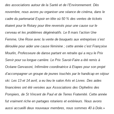
des associations autour de la Santé et de l’Environnement.
Dès
novembre, nous avons pu organiser une
séance de cinéma, dans le
cadre du partenariat Espoir en tête où 50 % des ventes de tickets
étaient pour le
Rotary
pour être
reversés pour
une cause sur le
cerveau et les problèmes dégénératifs. Le 8 mars l’action
Une
Femme, Une Rose avec la
vente de
bouquets
aux entreprises
s’est
déroulée pour
aider une cause féminine ;
cette année c’est Françoise
Mourlin, Professeure de danse partant en retraite qui a reçu le Prix
Servir pour sa longue carrière.
Le Prix Savoir-Faire a été remi
s
à
Océane Gervasoni, Infirmière coordinatrice à Etapes pour son projet
d’accompagne
r
un groupe de jeunes touchés par le handicap en séjour
ski. Les
13 et 14
avril,
a eu lieu
le salon Arts et Livres.
Des
ai
des
financières ont été versées aux
Associations des
Orphelins des
Pompiers,
de
St Vincent
de Paul et de Terres Fraternité.
Ce
tte
année
fut vraiment
riche en partage
s
rotariens
et extérieurs
.
Nous avons
aussi accueilli deux nouveaux membres, nous sommes 40 à Dole.
»