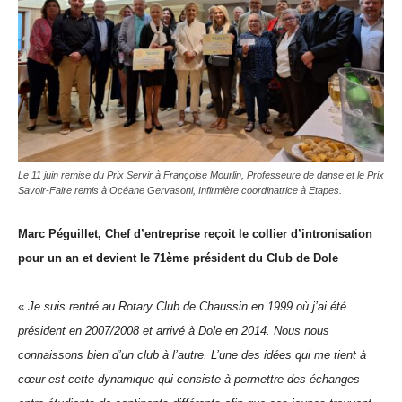
Le 11 juin remise du Prix Servir à Françoise Mourlin, Professeure de danse et le Prix
Savoir-Faire remis à Océane Gervasoni, Infirmière coordinatrice à Etapes.
Marc Péguillet, Chef d’entreprise
reçoit le collier d’intronisation
pour un an
et devient le 71ème président du Club de Dole
«
Je suis rentré au Rotary
C
lub de Chaussin en 1999
où j’ai été
président en 2007/2008
et
arrivé
à Dole en 2014. Nous nous
connaissons bien d’un club à l’autre. L’une des idées qui me tient à
cœur est cette dynamique qui consiste à permettre des échanges