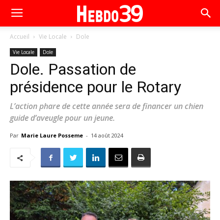
Accueil
Vie Locale
Dole
Vie Locale
Dole
Dole. Passation de
présidence pour le Rotary
L’action phare de cette année sera de financer un chien
guide d’aveugle pour un jeune.
Par
Marie Laure Posseme
-
14 août 2024