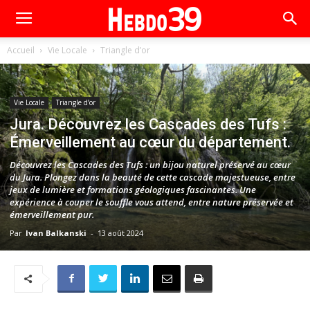
Accueil
Vie Locale
Triangle d’or
Vie Locale
Triangle d’or
Jura. Découvrez les Cascades des Tufs :
Émerveillement au cœur du département.
Découvrez les Cascades des Tufs : un bijou naturel préservé au cœur
du Jura. Plongez dans la beauté de cette cascade majestueuse, entre
jeux de lumière et formations géologiques fascinantes. Une
expérience à couper le souffle vous attend, entre nature préservée et
émerveillement pur.
Par
Ivan Balkanski
-
13 août 2024