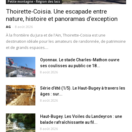
Petite montagne - Région des lacs
Thoirette-Coisia. Une escapade entre
nature, histoire et panoramas d’exception
AG
-
8 août 2026
À la frontière du Jura et de l'Ain, Thoirette-Coisia est une
destination idéale pour les amateurs de randonnée, de patrimoine
et de grands espaces....
Oyonnax. Le stade Charles-Mathon ouvre
ses coulisses au public ce 18...
8 août 2026
Série d’été (1/5). Le Haut-Bugey à travers les
âges : sur...
8 août 2026
Haut-Bugey. Les Voiles du Landeyron : une
balade rafraîchissante au fil...
8 août 2026