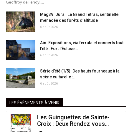
Geoffroy de Fenoyl....
Mag39. Jura : Le Grand Tétras, sentinelle
menacée des forêts d’altitude
6 août 2026
Ain. Expositions, via ferrata et concerts tout
l’été : Fort l’Écluse...
6 août 2026
Série d’été (1/5). Des hauts fourneaux à la
scène culturelle :...
6 août 2026
LES ÉVÉNEMENTS À VENIR
Les Guinguettes de Sainte-
Croix : Deux Rendez-vous
Dansants pour Prolonger l’Été