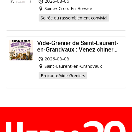
2026-08-06
!
Sainte-Croix-En-Bresse
Soirée ou rassemblement convivial
Vide-Grenier de Saint-Laurent-
en-Grandvaux : Venez chiner
pour la bonne cause !
2026-08-08
Saint-Laurent-en-Grandvaux
Brocante/Vide-Greniers