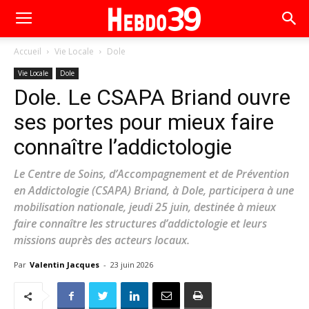
Accueil
Vie Locale
Dole
Vie Locale
Dole
Dole. Le CSAPA Briand ouvre
ses portes pour mieux faire
connaître l’addictologie
Le Centre de Soins, d’Accompagnement et de Prévention
en Addictologie (CSAPA) Briand, à Dole, participera à une
mobilisation nationale, jeudi 25 juin, destinée à mieux
faire connaître les structures d’addictologie et leurs
missions auprès des acteurs locaux.
Par
Valentin Jacques
-
23 juin 2026