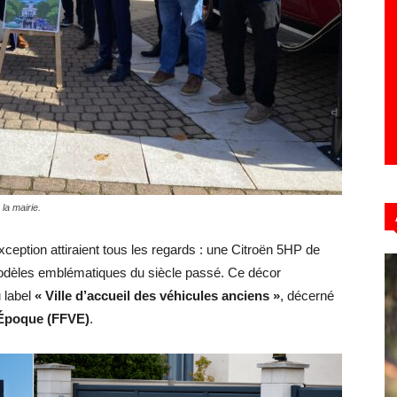
Hebdo39
la mairie.
’exception attiraient tous les regards : une Citroën 5HP de
odèles emblématiques du siècle passé. Ce décor
 label
« Ville d’accueil des véhicules anciens »
, décerné
’Époque (FFVE)
.