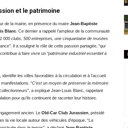
sion et le patrimoine
ur de la mairie, en présence du maire
Jean-Baptiste
is Blanc
. Ce dernier a rappelé l’ampleur de la communauté
1 000 clubs, 500 entreprises, une cinquantaine de musées
rance”
. Il a souligné le rôle de cette passion partagée, “
qui
i contribue à faire vivre un
“patrimoine industriel essentiel à
, identifie les villes favorables à la circulation et à l’accueil
 manifestations. “
C’est un moyen de préserver la mémoire
collectionneurs
”, a expliqué Jean-Louis Blanc, rappelant
ation pour qu’ils continuent de raconter leur histoire.
 engagement ancien. Le
Old-Car Club Jurassien
, présidé
s la vie locale autour des véhicules d’époque. “
La
onstruite dans le temps
”, a déclaré
Jean-Baptiste