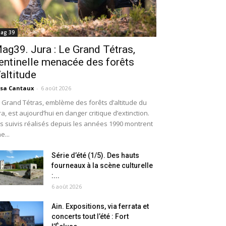
ag 39
ag39. Jura : Le Grand Tétras,
entinelle menacée des forêts
’altitude
isa Cantaux
-
6 août 2026
 Grand Tétras, emblème des forêts d’altitude du
ra, est aujourd’hui en danger critique d’extinction.
s suivis réalisés depuis les années 1990 montrent
e...
Série d’été (1/5). Des hauts
fourneaux à la scène culturelle
:...
6 août 2026
Ain. Expositions, via ferrata et
concerts tout l’été : Fort