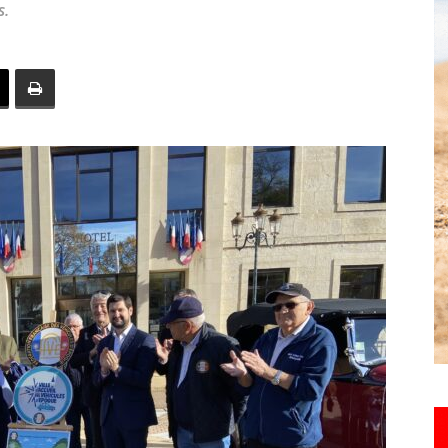
s.
toute
l'info
locale
–