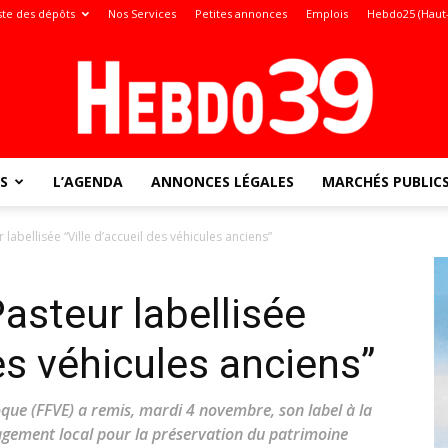
ste des dépôts
Nos Services
Petites annonces
Emplois
Hebdo25 (Haut
S
L’AGENDA
ANNONCES LÉGALES
MARCHÉS PUBLIC
Jura
 labellisée “Ville d’accueil des véhicules anciens”
Pasteur labellisée
:
des véhicules anciens”
que (FFVE) a remis, mardi 4 novembre, son label à la
ngagement local pour la préservation du patrimoine