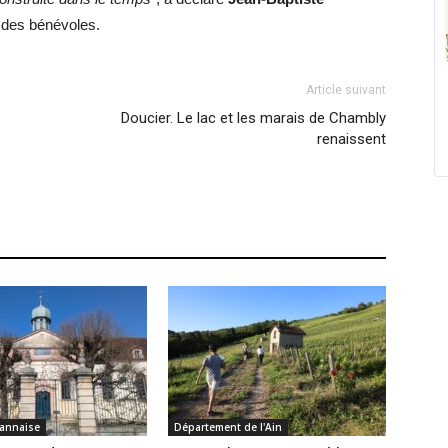
t des bénévoles.
Article suivant
Doucier. Le lac et les marais de Chambly
renaissent
annaise
Département de l'Ain