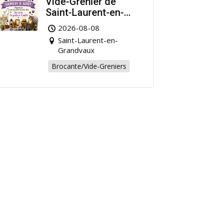
Vide-Grenier de
Saint-Laurent-en-
Grandvaux : Venez
2026-08-08
chiner pour la bonne
Saint-Laurent-en-
cause !
Grandvaux
Brocante/Vide-Greniers