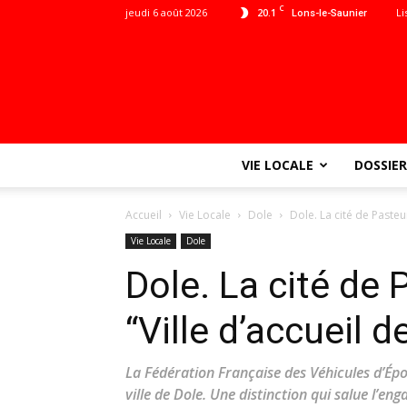
C
jeudi 6 août 2026
20.1
Li
Lons-le-Saunier
VIE LOCALE
DOSSIER
Accueil
Vie Locale
Dole
Dole. La cité de Pasteur
Vie Locale
Dole
Dole. La cité de 
“Ville d’accueil 
La Fédération Française des Véhicules d’Épo
ville de Dole. Une distinction qui salue l’e