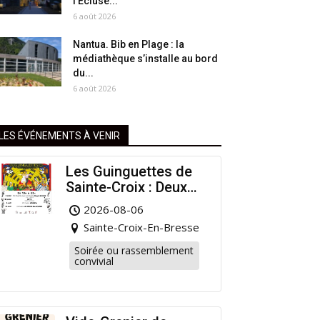
l’Écluse...
6 août 2026
Nantua. Bib en Plage : la
médiathèque s’installe au bord
du...
6 août 2026
LES ÉVÉNEMENTS À VENIR
Les Guinguettes de
Sainte-Croix : Deux
Rendez-vous
2026-08-06
Dansants pour
Sainte-Croix-En-Bresse
Prolonger l’Été !
Soirée ou rassemblement
convivial