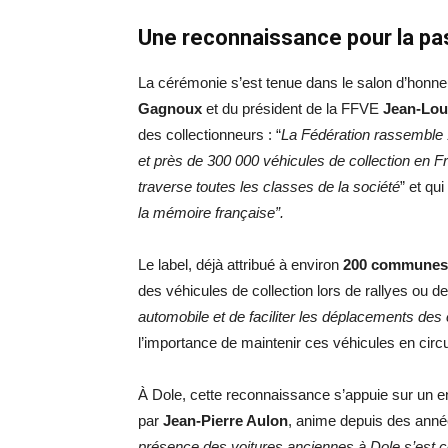
Une reconnaissance pour la pas
La cérémonie s’est tenue dans le salon d’honne
Gagnoux
et du président de la FFVE
Jean-Lou
des collectionneurs : “
La Fédération rassemble 
et près de 300 000 véhicules de collection en F
traverse toutes les classes de la société
” et qu
la mémoire française”.
Le label, déjà attribué à environ
200 communes
des véhicules de collection lors de rallyes ou de
automobile et de faciliter les déplacements des 
l’importance de maintenir ces véhicules en circul
À Dole, cette reconnaissance s’appuie sur un
par
Jean-Pierre Aulon
, anime depuis des année
présence des voitures anciennes à Dole s’est c