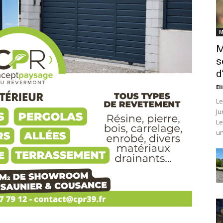
M
M
s
d
El
Le
Ju
Le
un