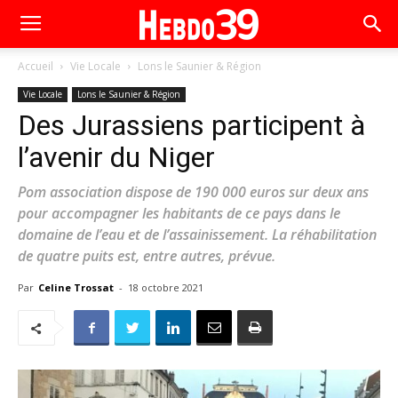
Accueil
Vie Locale
Lons le Saunier & Région
Vie Locale
Lons le Saunier & Région
Des Jurassiens participent à
l’avenir du Niger
Pom association dispose de 190 000 euros sur deux ans
pour accompagner les habitants de ce pays dans le
domaine de l’eau et de l’assainissement. La réhabilitation
de quatre puits est, entre autres, prévue.
Par
Celine Trossat
-
18 octobre 2021