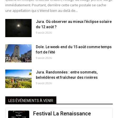
immédiatement. Pourtant, derrière cette carte postale se cache
une appellation qui s'étend bien au-delà de...
Jura. Où observer au mieux l’éclipse solaire
du 12 août ?
9 août 2026
Dole. Le week-end du 15 août comme temps
fort de l’été
9 août 2026
Jura. Randonnées : entre sommets,
belvédères et fraîcheur des rivières
9 août 2026
LES ÉVÉNEMENTS À VENIR
Festival La Renaissance