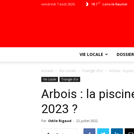
C
vendredi 7 août 2026
18.7
Lons-le-Saunier
VIE LOCALE
DOSSIER
Accueil
Vie Locale
Triangle d’or
Arbois : la pis
Vie Locale
Triangle d’or
Arbois : la pisci
2023 ?
Par
Odile Rigaud
-
22 juillet 2022