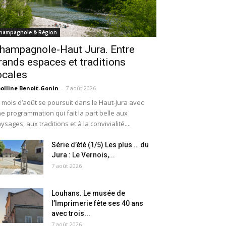
hampagnole & Région
hampagnole-Haut Jura. Entre
rands espaces et traditions
ocales
olline Benoit-Gonin
-
7 août 2026
 mois d’août se poursuit dans le Haut-Jura avec
e programmation qui fait la part belle aux
ysages, aux traditions et à la convivialité....
Série d’été (1/5) Les plus … du
Jura : Le Vernois,...
7 août 2026
Louhans. Le musée de
l’Imprimerie fête ses 40 ans
avec trois...
7 août 2026