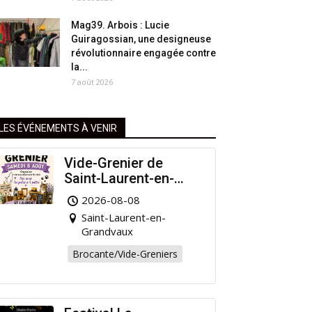
Mag39. Arbois : Lucie
Guiragossian, une designeuse
révolutionnaire engagée contre
la...
7 août 2026
LES ÉVÉNEMENTS À VENIR
Vide-Grenier de
Saint-Laurent-en-
Grandvaux : Venez
2026-08-08
chiner pour la bonne
Saint-Laurent-en-
cause !
Grandvaux
Brocante/Vide-Greniers