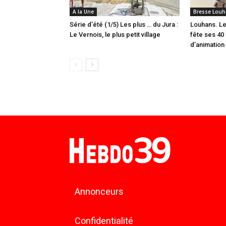
A la Une
Bresse Louh
Série d’été (1/5) Les plus … du Jura :
Louhans. Le
Le Vernois, le plus petit village
fête ses 40 
d’animation