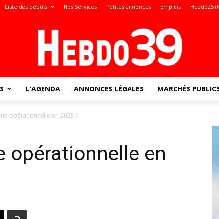
Liste des dépôts
Nos Services
Petites annonces
Emplois
Hebdo25 (
S
L’AGENDA
ANNONCES LÉGALES
MARCHÉS PUBLIC
Jura
cine opérationnelle en 2023 ?
ne opérationnelle en
: