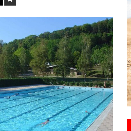
toute
l'info
locale
–