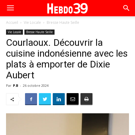
Accueil
Vie Locale
Bresse Haute Seille
Vie Locale
Bresse Haute Seille
Courlaoux. Découvrir la
cuisine indonésienne avec les
plats à emporter de Dixie
Aubert
Par
P.B
-
26 octobre 2024