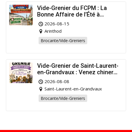
Vide-Grenier du FCPM : La
Bonne Affaire de l’Été à
Arinthod !
2026-08-15
Arinthod
Brocante/Vide-Greniers
Vide-Grenier de Saint-Laurent-
en-Grandvaux : Venez chiner
pour la bonne cause !
2026-08-08
Saint-Laurent-en-Grandvaux
Brocante/Vide-Greniers