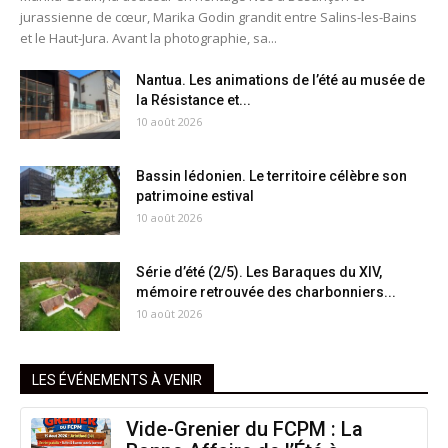
jurassienne de cœur, Marika Godin grandit entre Salins-les-Bains
et le Haut-Jura. Avant la photographie, sa...
Nantua. Les animations de l’été au musée de
la Résistance et...
10 août 2026
Bassin lédonien. Le territoire célèbre son
patrimoine estival
10 août 2026
Série d’été (2/5). Les Baraques du XIV,
mémoire retrouvée des charbonniers...
10 août 2026
LES ÉVÉNEMENTS À VENIR
Vide-Grenier du FCPM : La