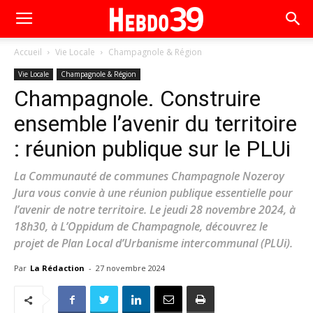
Accueil
Vie Locale
Champagnole & Région
Vie Locale
Champagnole & Région
Champagnole. Construire
ensemble l’avenir du territoire
: réunion publique sur le PLUi
La Communauté de communes Champagnole Nozeroy
Jura vous convie à une réunion publique essentielle pour
l’avenir de notre territoire. Le jeudi 28 novembre 2024, à
18h30, à L’Oppidum de Champagnole, découvrez le
projet de Plan Local d’Urbanisme intercommunal (PLUi).
Par
La Rédaction
-
27 novembre 2024