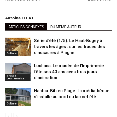
Antoine LECAT
ARTICLES CONNEXES
DU MÊME AUTEUR
Série d’été (1/5). Le Haut-Bugey à
travers les âges : sur les traces des
dinosaures à Plagne
Culture
Louhans. Le musée de l’Imprimerie
fête ses 40 ans avec trois jours
Bresse
d’animation
Louhannaise
Nantua. Bib en Plage : la médiathèque
s’installe au bord du lac cet été
Culture