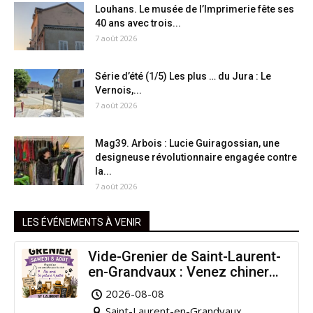
Louhans. Le musée de l’Imprimerie fête ses
40 ans avec trois...
7 août 2026
Série d’été (1/5) Les plus … du Jura : Le
Vernois,...
7 août 2026
Mag39. Arbois : Lucie Guiragossian, une
designeuse révolutionnaire engagée contre
la...
7 août 2026
LES ÉVÉNEMENTS À VENIR
Vide-Grenier de Saint-Laurent-
en-Grandvaux : Venez chiner
pour la bonne cause !
2026-08-08
Saint-Laurent-en-Grandvaux