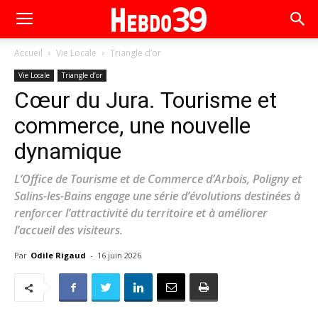
Accueil
Vie Locale
Triangle d’or
Vie Locale
Triangle d’or
Cœur du Jura. Tourisme et
commerce, une nouvelle
dynamique
L’Office de Tourisme et de Commerce d’Arbois, Poligny et
Salins-les-Bains engage une série d’évolutions destinées à
renforcer l’attractivité du territoire et à améliorer
l’accueil des visiteurs.
Par
Odile Rigaud
-
16 juin 2026