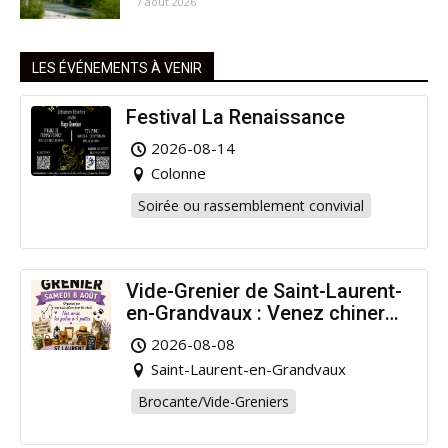
7 août 2026
LES ÉVÉNEMENTS À VENIR
Festival La Renaissance
2026-08-14
Colonne
Soirée ou rassemblement convivial
Vide-Grenier de Saint-Laurent-
en-Grandvaux : Venez chiner
pour la bonne cause !
2026-08-08
Saint-Laurent-en-Grandvaux
Brocante/Vide-Greniers