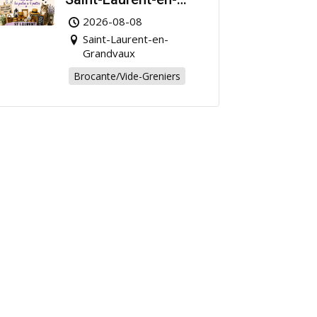
Grandvaux : Venez
2026-08-08
chiner pour la bonne
Saint-Laurent-en-
cause !
Grandvaux
Brocante/Vide-Greniers