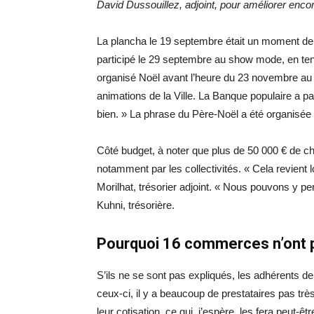
David Dussouillez, adjoint, pour améliorer enc
La plancha le 19 septembre était un moment de 
participé le 29 septembre au show mode, en tenant
organisé Noël avant l’heure du 23 novembre au
animations de la Ville. La Banque populaire a pa
bien. » La phrase du Père-Noël a été organisée 
Côté budget, à noter que plus de 50 000 € de c
notamment par les collectivités. « Cela revien
Morilhat, trésorier adjoint. « Nous pouvons y p
Kuhni, trésorière.
Pourquoi 16 commerces n’ont p
S’ils ne se sont pas expliqués, les adhérents 
ceux-ci, il y a beaucoup de prestataires pas tr
leur cotisation, ce qui, j’espère, les fera peut-ê