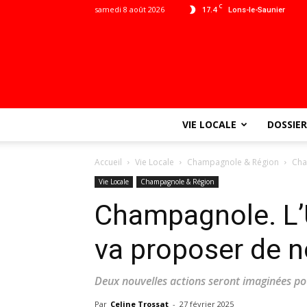
C
samedi 8 août 2026
17.4
Lons-le-Saunier
VIE LOCALE
DOSSIER
Accueil
Vie Locale
Champagnole & Région
Cha
Vie Locale
Champagnole & Région
Champagnole. L’
va proposer de n
Deux nouvelles actions seront imaginées p
Par
Celine Trossat
-
27 février 2025