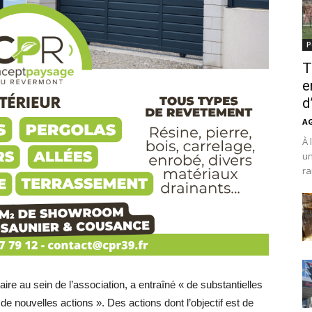
P
T
e
d
A
À 
un
ra
re au sein de l’association, a entraîné « de substantielles
 nouvelles actions ». Des actions dont l’objectif est de