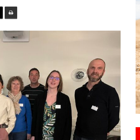
toute
l'info
locale
–