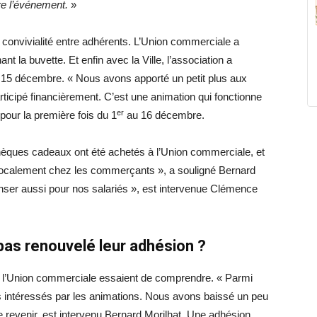
ore l’événement.
»
convivialité entre adhérents. L’Union commerciale a
 la buvette. Et enfin avec la Ville, l’association a
 15 décembre. « Nous avons apporté un petit plus aux
rticipé financièrement. C’est une animation qui fonctionne
er
pour la première fois du 1
au 16 décembre.
hèques cadeaux ont été achetés à l’Union commerciale, et
t localement chez les commerçants », a souligné Bernard
enser aussi pour nos salariés », est intervenue Clémence
as renouvelé leur adhésion ?
de l’Union commerciale essaient de comprendre. « Parmi
ès intéressés par les animations. Nous avons baissé un peu
tre revenir, est intervenu Bernard Morilhat. Une adhésion,