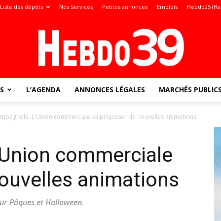
Liste des dépôts
Nos Services
Petites annonces
Emplois
Hebdo25 (Ha
S
L’AGENDA
ANNONCES LÉGALES
MARCHÉS PUBLIC
Jura
mpagnole. L’Union commerciale va proposer de nouvelles animations
Union commerciale
:
ouvelles animations
our Pâques et Halloween.