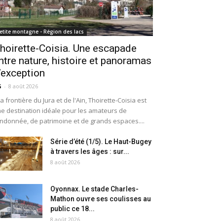
etite montagne - Région des lacs
hoirette-Coisia. Une escapade
ntre nature, histoire et panoramas
’exception
G
-
8 août 2026
la frontière du Jura et de l'Ain, Thoirette-Coisia est
e destination idéale pour les amateurs de
ndonnée, de patrimoine et de grands espaces....
Série d’été (1/5). Le Haut-Bugey
à travers les âges : sur...
8 août 2026
Oyonnax. Le stade Charles-
Mathon ouvre ses coulisses au
public ce 18...
8 août 2026