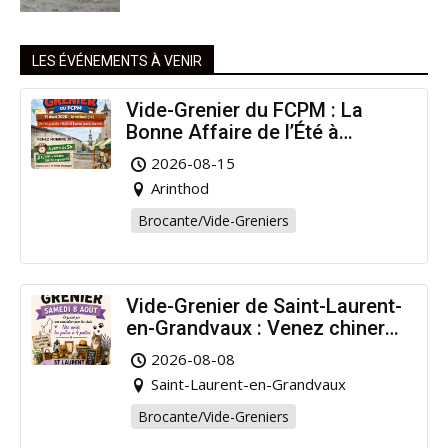
LES ÉVÉNEMENTS À VENIR
Vide-Grenier du FCPM : La
Bonne Affaire de l’Été à
Arinthod !
2026-08-15
Arinthod
Brocante/Vide-Greniers
Vide-Grenier de Saint-Laurent-
en-Grandvaux : Venez chiner
pour la bonne cause !
2026-08-08
Saint-Laurent-en-Grandvaux
Brocante/Vide-Greniers