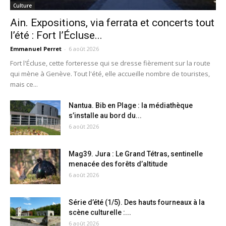
Culture
Ain. Expositions, via ferrata et concerts tout
l’été : Fort l’Écluse...
Emmanuel Perret
-
6 août 2026
Fort l'Écluse, cette forteresse qui se dresse fièrement sur la route
qui mène à Genève. Tout l'été, elle accueille nombre de touristes,
mais ce...
Nantua. Bib en Plage : la médiathèque
s’installe au bord du...
6 août 2026
Mag39. Jura : Le Grand Tétras, sentinelle
menacée des forêts d’altitude
6 août 2026
Série d’été (1/5). Des hauts fourneaux à la
scène culturelle :...
6 août 2026