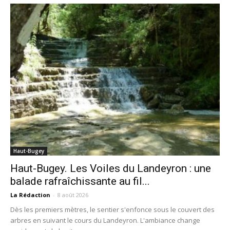
Haut-Bugey
Haut-Bugey. Les Voiles du Landeyron : une
balade rafraîchissante au fil...
La Rédaction
-
8 août 2026
Dès les premiers mètres, le sentier s'enfonce sous le couvert des
arbres en suivant le cours du Landeyron. L'ambiance change