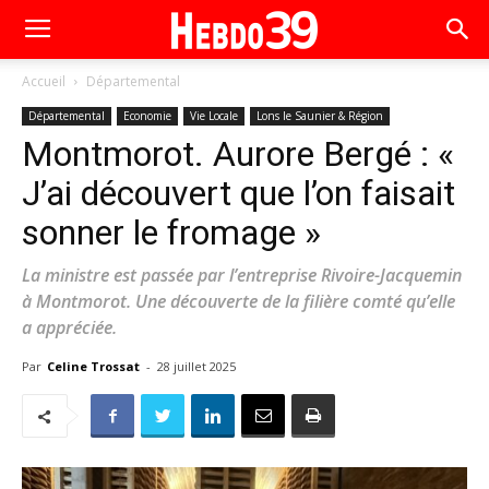
Accueil
Départemental
Départemental
Economie
Vie Locale
Lons le Saunier & Région
Montmorot. Aurore Bergé : «
J’ai découvert que l’on faisait
sonner le fromage »
La ministre est passée par l’entreprise Rivoire-Jacquemin
à Montmorot. Une découverte de la filière comté qu’elle
a appréciée.
Par
Celine Trossat
-
28 juillet 2025