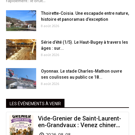
rapidement : le bruit...
Thoirette-Coisia. Une escapade entre nature,
histoire et panoramas d’exception
8 août 2026
Série d’été (1/5). Le Haut-Bugey à travers les
âges : sur...
8 août 2026
Oyonnax. Le stade Charles-Mathon ouvre
ses coulisses au public ce 18...
8 août 2026
LES ÉVÉNEMENTS À VENIR
Vide-Grenier de Saint-Laurent-
en-Grandvaux : Venez chiner
pour la bonne cause !
2026-08-08