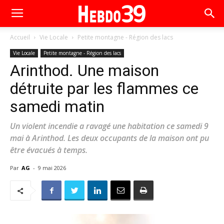
Accueil
Vie Locale
Petite montagne - Région des lacs
Vie Locale
Petite montagne - Région des lacs
Arinthod. Une maison
détruite par les flammes ce
samedi matin
Un violent incendie a ravagé une habitation ce samedi 9
mai à Arinthod. Les deux occupants de la maison ont pu
être évacués à temps.
Par
AG
-
9 mai 2026