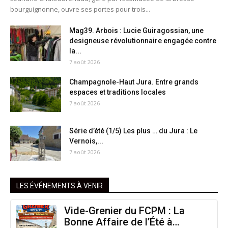
bourguignonne, ouvre ses portes pour trois...
Mag39. Arbois : Lucie Guiragossian, une
designeuse révolutionnaire engagée contre
la...
7 août 2026
Champagnole-Haut Jura. Entre grands
espaces et traditions locales
7 août 2026
Série d’été (1/5) Les plus … du Jura : Le
Vernois,...
7 août 2026
LES ÉVÉNEMENTS À VENIR
Vide-Grenier du FCPM : La
Bonne Affaire de l’Été à