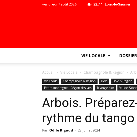
C
vendredi 7 août 2026
22.7
Lons-le-Saunier
VIE LOCALE
DOSSIER
Accueil
Vie Locale
Champagnole & Région
Arb
Vie Locale
Champagnole & Région
Dole
Dole & Région
Petite montagne - Région des lacs
Triangle d’or
Val de Saôn
Arbois. Préparez
rythme du tango 
Par
Odile Rigaud
-
28 juillet 2024