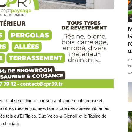
M
M
G
r
Ma
Co
su
co
u rural se distingue par son ambiance chaleureuse et
nt les rues en journée, tandis que des soirées vibrantes
tels qu’El Tipico, Duo Volco & Gignoli, et le Tablao de
o Luciani.