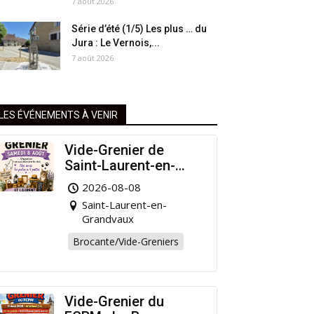
7 août 2026
Série d’été (1/5) Les plus … du
Jura : Le Vernois,...
7 août 2026
LES ÉVÉNEMENTS À VENIR
Vide-Grenier de
Saint-Laurent-en-
Grandvaux : Venez
2026-08-08
chiner pour la bonne
Saint-Laurent-en-
cause !
Grandvaux
Brocante/Vide-Greniers
Vide-Grenier du