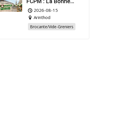
FCPM : La Bonne
Affaire de l’Été à
2026-08-15
Arinthod !
Arinthod
Brocante/Vide-Greniers