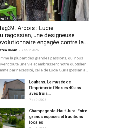
ag 39
ag39. Arbois : Lucie
uiragossian, une designeuse
évolutionnaire engagée contre la...
téo Bonin
-
7 août 2026
mme la plupart des grandes passions, qui nous
ivent toute une vie et embrassent notre quotidien
mme par nécessité, celle de Lucie Guiragossian a...
Louhans. Le musée de
l’Imprimerie fête ses 40 ans
avec trois...
7 août 2026
Champagnole-Haut Jura. Entre
grands espaces et traditions
locales