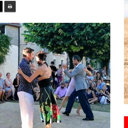
toute
l'info
locale
–