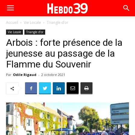
Accueil
Vie Locale
Triangle d’or
Vie Locale
Triangle d’or
Arbois : forte présence de la
jeunesse au passage de la
Flamme du Souvenir
Par
Odile Rigaud
-
2 octobre 2021