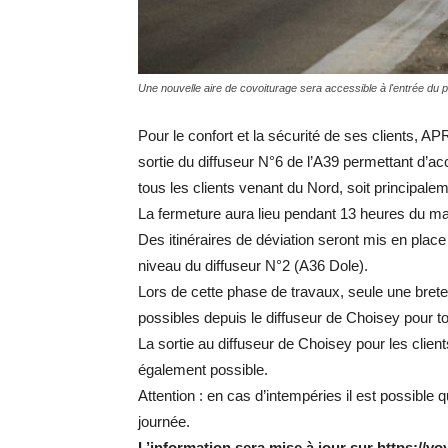
Une nouvelle aire de covoiturage sera accessible à l'entrée du pé
Pour le confort et la sécurité de ses clients, AP
sortie du diffuseur N°6 de l’A39 permettant d’ac
tous les clients venant du Nord, soit principal
La fermeture aura lieu pendant 13 heures du m
Des itinéraires de déviation seront mis en place
niveau du diffuseur N°2 (A36 Dole).
Lors de cette phase de travaux, seule une brete
possibles depuis le diffuseur de Choisey pour to
La sortie au diffuseur de Choisey pour les cli
également possible.
Attention : en cas d’intempéries il est possible 
journée.
L’information sera mise à jour sur https://vo