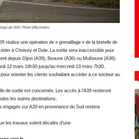
age de l'A40. Photo d'illustration.
Hebdo39
RR réalise une opération de « grenaillage » de la bretelle de
céder à Choisey et Dole. La sortie sera inaccessible pour
ement depuis Dijon (A39), Beaune (A36) ou Mulhouse (A36).
ardi 12 mars 18h30 jusqu’au mercredi 13 mars 7h30.
 pour orienter les clients souhaitant accéder à ce secteur au
lle de sortie est concernée. Les accès à l’A39 resteront
utes les autres destinations.
ents engagés sur A39 en provenance du Sud restera
que les travaux soient décalés d’une
yage.aprr.fr