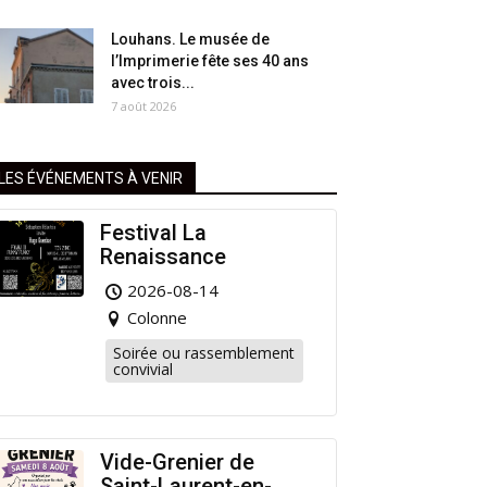
Louhans. Le musée de
l’Imprimerie fête ses 40 ans
avec trois...
7 août 2026
LES ÉVÉNEMENTS À VENIR
Festival La
Renaissance
2026-08-14
Colonne
Soirée ou rassemblement
convivial
Vide-Grenier de
Saint-Laurent-en-