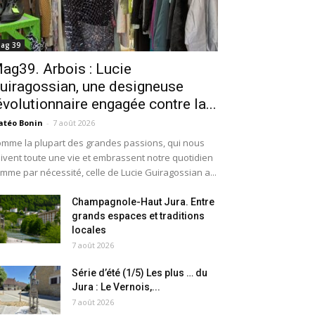
ag 39
ag39. Arbois : Lucie
uiragossian, une designeuse
évolutionnaire engagée contre la...
téo Bonin
-
7 août 2026
mme la plupart des grandes passions, qui nous
ivent toute une vie et embrassent notre quotidien
mme par nécessité, celle de Lucie Guiragossian a...
Champagnole-Haut Jura. Entre
grands espaces et traditions
locales
7 août 2026
Série d’été (1/5) Les plus … du
Jura : Le Vernois,...
7 août 2026