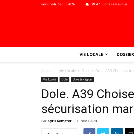
C
vendredi 7 août 2026
29.4
Lons-le-Saunier
VIE LOCALE
DOSSIER
Accueil
Vie Locale
Dole
Dole. A39 Choisey : tr
Vie Locale
Dole
Dole & Région
Dole. A39 Choise
sécurisation mar
Par
Cyril Kempfer
-
11 mars 2024