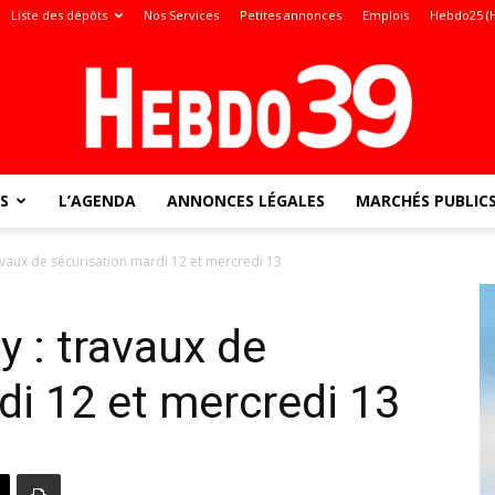
Liste des dépôts
Nos Services
Petites annonces
Emplois
Hebdo25 (
S
L’AGENDA
ANNONCES LÉGALES
MARCHÉS PUBLIC
Jura
avaux de sécurisation mardi 12 et mercredi 13
y : travaux de
:
di 12 et mercredi 13