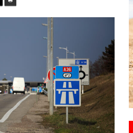
toute
l'info
locale
–