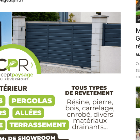
M
M
G
r
Ma
Co
su
co