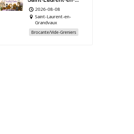
Grandvaux : Venez
2026-08-08
chiner pour la bonne
Saint-Laurent-en-
cause !
Grandvaux
Brocante/Vide-Greniers