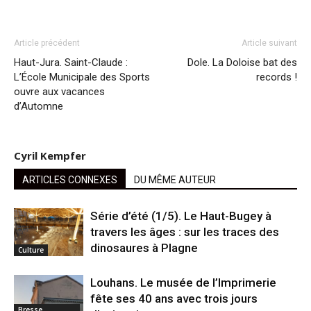
Article précédent
Article suivant
Haut-Jura. Saint-Claude :
Dole. La Doloise bat des
L’École Municipale des Sports
records !
ouvre aux vacances
d’Automne
Cyril Kempfer
ARTICLES CONNEXES
DU MÊME AUTEUR
Série d’été (1/5). Le Haut-Bugey à
travers les âges : sur les traces des
dinosaures à Plagne
Culture
Louhans. Le musée de l’Imprimerie
fête ses 40 ans avec trois jours
Bresse