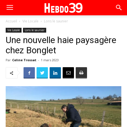
Accueil
Vie Locale
Lons le saunier
Vie Locale
Lons le saunier
Une nouvelle haie paysagère
chez Bonglet
Par
Celine Trossat
-
1 mars 2023