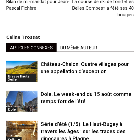
Bilan de mi-mandat pour Jean-
La course de ski de fond «Les
Pascal Fichère
Belles Combes» a fêté ses 40
bougies
Celine Trossat
ARTICLES CONNEXES
DU MÊME AUTEUR
Château-Chalon. Quatre villages pour
une appellation d’exception
Bresse Haute
Seille
Dole. Le week-end du 15 août comme
temps fort de l’été
Dole
Série d’été (1/5). Le Haut-Bugey à
travers les âges : sur les traces des
dinosaures à Plagne
Culture