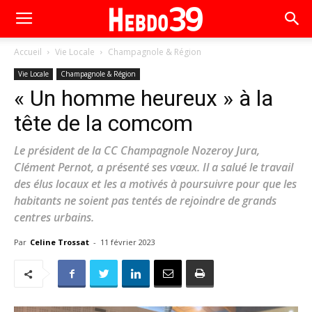
Accueil
Vie Locale
Champagnole & Région
Vie Locale
Champagnole & Région
« Un homme heureux » à la
tête de la comcom
Le président de la CC Champagnole Nozeroy Jura,
Clément Pernot, a présenté ses vœux. Il a salué le travail
des élus locaux et les a motivés à poursuivre pour que les
habitants ne soient pas tentés de rejoindre de grands
centres urbains.
Par
Celine Trossat
-
11 février 2023