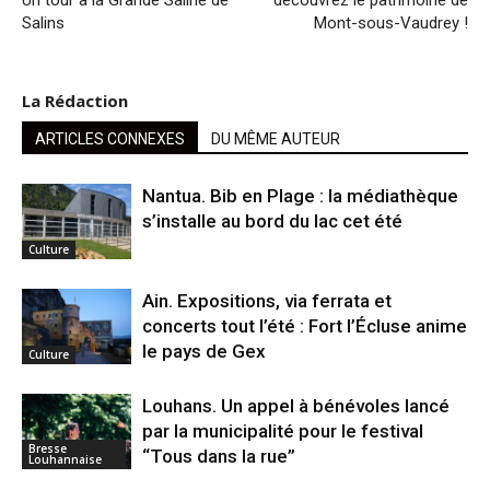
Un tour à la Grande Saline de
découvrez le patrimoine de
Salins
Mont-sous-Vaudrey !
La Rédaction
ARTICLES CONNEXES
DU MÊME AUTEUR
Nantua. Bib en Plage : la médiathèque
s’installe au bord du lac cet été
Culture
Ain. Expositions, via ferrata et
concerts tout l’été : Fort l’Écluse anime
le pays de Gex
Culture
Louhans. Un appel à bénévoles lancé
par la municipalité pour le festival
Bresse
“Tous dans la rue”
Louhannaise