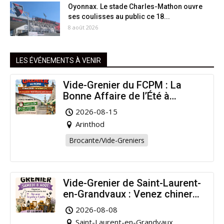
Oyonnax. Le stade Charles-Mathon ouvre
ses coulisses au public ce 18...
8 août 2026
LES ÉVÉNEMENTS À VENIR
Vide-Grenier du FCPM : La
Bonne Affaire de l’Été à
Arinthod !
2026-08-15
Arinthod
Brocante/Vide-Greniers
Vide-Grenier de Saint-Laurent-
en-Grandvaux : Venez chiner
pour la bonne cause !
2026-08-08
Saint-Laurent-en-Grandvaux