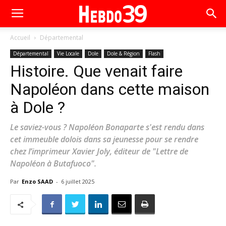
Accueil
Départemental
Départemental
Vie Locale
Dole
Dole & Région
Flash
Histoire. Que venait faire
Napoléon dans cette maison
à Dole ?
Le saviez-vous ? Napoléon Bonaparte s'est rendu dans
cet immeuble dolois dans sa jeunesse pour se rendre
chez l’imprimeur Xavier Joly, éditeur de "Lettre de
Napoléon à Butafuoco".
Par
Enzo SAAD
-
6 juillet 2025