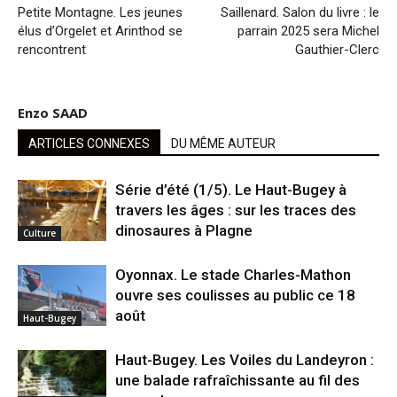
Petite Montagne. Les jeunes
Saillenard. Salon du livre : le
élus d’Orgelet et Arinthod se
parrain 2025 sera Michel
rencontrent
Gauthier-Clerc
Enzo SAAD
ARTICLES CONNEXES
DU MÊME AUTEUR
Série d’été (1/5). Le Haut-Bugey à
travers les âges : sur les traces des
dinosaures à Plagne
Culture
Oyonnax. Le stade Charles-Mathon
ouvre ses coulisses au public ce 18
août
Haut-Bugey
Haut-Bugey. Les Voiles du Landeyron :
une balade rafraîchissante au fil des