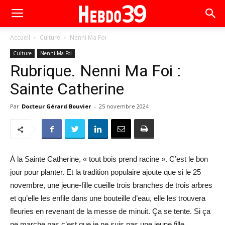
Accueil
Culture
Nenni Ma Foi
Culture
Nenni Ma Foi
Rubrique. Nenni Ma Foi :
Sainte Catherine
Par
Docteur Gérard Bouvier
-
25 novembre 2024
À la Sainte Catherine, « tout bois prend racine ». C’est le bon
jour pour planter. Et la tradition populaire ajoute que si le 25
novembre, une jeune-fille cueille trois branches de trois arbres
et qu’elle les enfile dans une bouteille d’eau, elle les trouvera
fleuries en revenant de la messe de minuit. Ça se tente. Si ça
ne marche pas c’est que je ne suis pas une jeune fille.