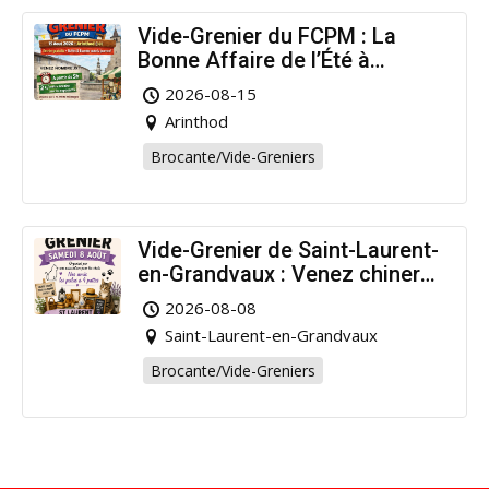
Vide-Grenier du FCPM : La
Bonne Affaire de l’Été à
Arinthod !
2026-08-15
Arinthod
Brocante/Vide-Greniers
Vide-Grenier de Saint-Laurent-
en-Grandvaux : Venez chiner
pour la bonne cause !
2026-08-08
Saint-Laurent-en-Grandvaux
Brocante/Vide-Greniers