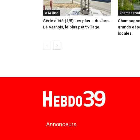
A la Une
Champagnol
Série d’été (1/5) Les plus … du Jura :
Champagnol
Le Vernois, le plus petit village
grands espa
locales