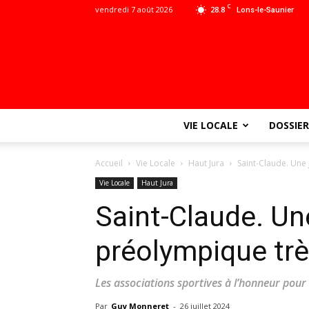
C
vendredi 7 août 2026
28.8
Lons-le-Saunier
VIE LOCALE
DOSSIER
Accueil
Vie Locale
Haut Jura
Saint-Claude. Une 
Vie Locale
Haut Jura
Saint-Claude. Un
préolympique très
Les associations sportives à l’honneur pour
Par
Guy Monneret
-
26 juillet 2024