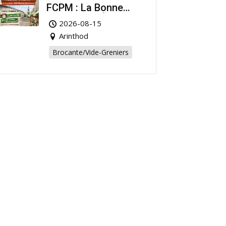
FCPM : La Bonne
Affaire de l’Été à
2026-08-15
Arinthod !
Arinthod
Brocante/Vide-Greniers