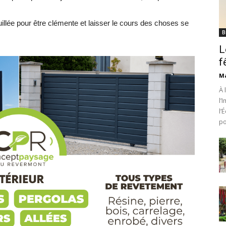
illée pour être clémente et laisser le cours des choses se
B
L
f
Ma
À 
l’
l’
po