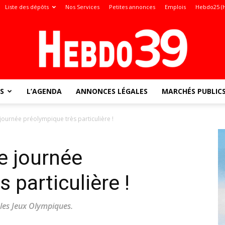
Liste des dépôts
Nos Services
Petites annonces
Emplois
Hebdo25 (
S
L’AGENDA
ANNONCES LÉGALES
MARCHÉS PUBLIC
Jura
journée préolympique très particulière !
e journée
:
 particulière !
 les Jeux Olympiques.