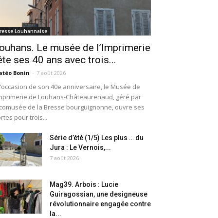
resse Louhannaise
ouhans. Le musée de l’Imprimerie
ête ses 40 ans avec trois...
téo Bonin
-
7 août 2026
l’occasion de son 40e anniversaire, le Musée de
Imprimerie de Louhans-Châteaurenaud, géré par
Écomusée de la Bresse bourguignonne, ouvre ses
rtes pour trois...
Série d’été (1/5) Les plus … du
Jura : Le Vernois,...
7 août 2026
Mag39. Arbois : Lucie
Guiragossian, une designeuse
révolutionnaire engagée contre
la...