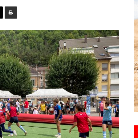
toute
l'info
locale
–