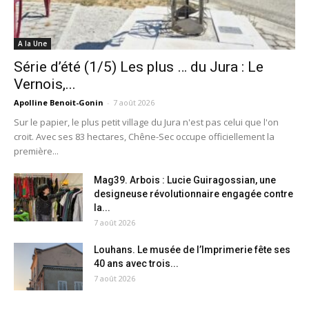
A la Une
Série d’été (1/5) Les plus … du Jura : Le
Vernois,...
Apolline Benoit-Gonin
-
7 août 2026
Sur le papier, le plus petit village du Jura n'est pas celui que l'on
croit. Avec ses 83 hectares, Chêne-Sec occupe officiellement la
première...
Mag39. Arbois : Lucie Guiragossian, une
designeuse révolutionnaire engagée contre
la...
7 août 2026
Louhans. Le musée de l’Imprimerie fête ses
40 ans avec trois...
7 août 2026