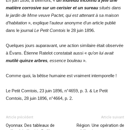
En juin 1896, à Belmont, «
un individu inconnu a jeté une
matière corrosive sur un cerisier et un sureau
situés dans
le jardin de Mme veuve Pactet, qui est attenant à sa maison
d’habitation
», explique l’auteur anonyme d’un article publié
dans le journal
Le Petit Comtois
le 28 juin 1896.
Quelques jours auparavant, une action similaire était observée
à Évans. Étienne Ratelot constatait aussi «
qu’on lui avait
mutilé quinze arbres
, essence bouleau
».
Comme quoi, la bêtise humaine est vraiment intemporelle !
Le Petit Comtois, 23 juin 1896, n°4659, p. 3. & Le Petit
Comtois, 28 juin 1896, n°4664, p. 2.
Article précédent
Article suivant
Oyonnax. Des tableaux de
Région. Une opération de