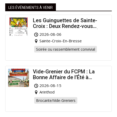
LES ÉVÉNEMENTS À VENIR
Les Guinguettes de Sainte-
Croix : Deux Rendez-vous
Dansants pour Prolonger l’Été
2026-08-06
!
Sainte-Croix-En-Bresse
Soirée ou rassemblement convivial
Vide-Grenier du FCPM : La
Bonne Affaire de l’Été à
Arinthod !
2026-08-15
Arinthod
Brocante/Vide-Greniers