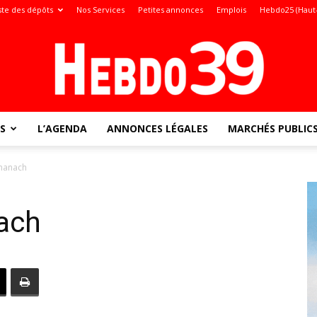
ste des dépôts
Nos Services
Petites annonces
Emplois
Hebdo25 (Haut
S
L’AGENDA
ANNONCES LÉGALES
MARCHÉS PUBLIC
Jura
manach
ach
: