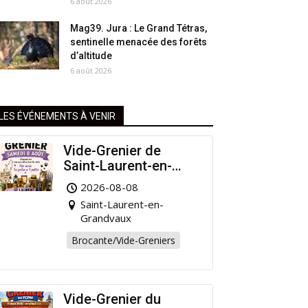
6 août 2026
Mag39. Jura : Le Grand Tétras,
sentinelle menacée des forêts
d’altitude
6 août 2026
LES ÉVÉNEMENTS À VENIR
Vide-Grenier de
Saint-Laurent-en-
Grandvaux : Venez
2026-08-08
chiner pour la bonne
Saint-Laurent-en-
cause !
Grandvaux
Brocante/Vide-Greniers
Vide-Grenier du