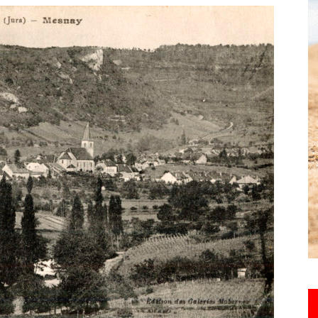
toute
l'info
locale
–