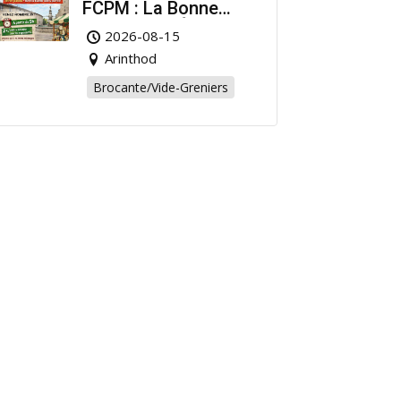
FCPM : La Bonne
Affaire de l’Été à
2026-08-15
Arinthod !
Arinthod
Brocante/Vide-Greniers