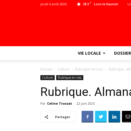
C
jeudi 6 août 2026
28.9
Li
Lons-le-Saunier
VIE LOCALE
DOSSIER
Accueil
Culture
Rubrique en vrac
Rubrique. Al
Culture
Rubrique en vrac
Rubrique. Alman
Par
Celine Trossat
-
22 juin 2025
Partager