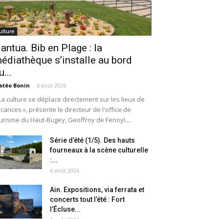
ulture
antua. Bib en Plage : la
édiathèque s’installe au bord
u...
téo Bonin
-
6 août 2026
La culture se déplace directement sur les lieux de
cances », présente le directeur de l'office de
urisme du Haut-Bugey, Geoffroy de Fenoyl....
Série d’été (1/5). Des hauts
fourneaux à la scène culturelle
:...
6 août 2026
Ain. Expositions, via ferrata et
concerts tout l’été : Fort
l’Écluse...