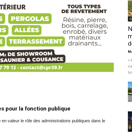
C
N
m
d
Ma
« 
va
to
es pour la fonction publique
e en valeur le rôle des administrations publiques dans le