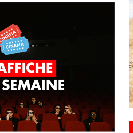
toute
l'info
locale
–