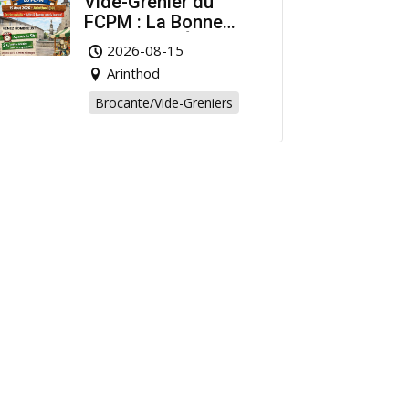
Vide-Grenier du
FCPM : La Bonne
Affaire de l’Été à
2026-08-15
Arinthod !
Arinthod
Brocante/Vide-Greniers