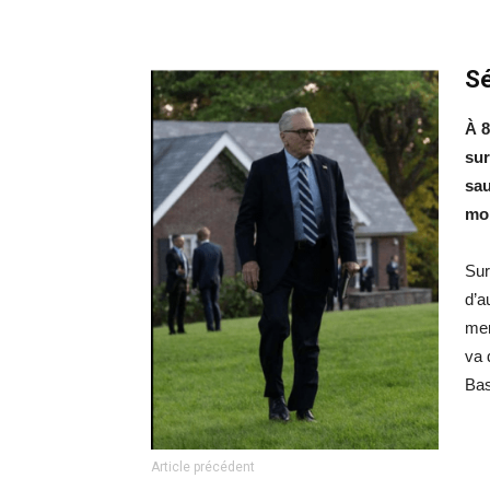
Sé
À 8
sur
sau
mor
Sur
d’a
men
va 
Bas
Article précédent