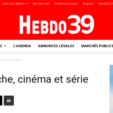
Liste des dépôts
Nos Services
Petites annonces
Emplois
Hebdo25 (
S
L’AGENDA
ANNONCES LÉGALES
MARCHÉS PUBLIC
Jura
, cinéma et série
iche, cinéma et série
: