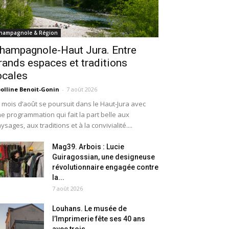
hampagnole & Région
hampagnole-Haut Jura. Entre
rands espaces et traditions
ocales
olline Benoit-Gonin
-
7 août 2026
 mois d’août se poursuit dans le Haut-Jura avec
e programmation qui fait la part belle aux
ysages, aux traditions et à la convivialité....
Mag39. Arbois : Lucie
Guiragossian, une designeuse
révolutionnaire engagée contre
la...
7 août 2026
Louhans. Le musée de
l’Imprimerie fête ses 40 ans