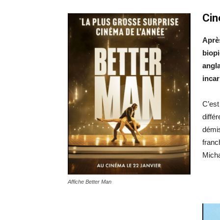
Cin
Aprè
biopi
angla
incar
C’est
diffé
démis
franc
Micha
Affiche Better Man