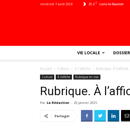
C
vendredi 7 août 2026
21.2
Lons-le-Saunier
VIE LOCALE
DOSSIER
Accueil
Culture
À l'affiche
Rubrique. À l’affiche
Culture
À l'affiche
Rubrique en vrac
Rubrique. À l’aff
Par
La Rédaction
-
20 janvier 2025
Partager