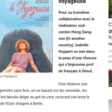
voyageuse
Pour sa troisième
C
collaboration avec le
C
réalisateur sud-
g
coréen Hong Sang-
l
soo (In another
Ap
country), Isabelle
Le
Huppert se met dans
un
la peau d’une rêveuse
pa
qui s’improvise prof
de français à Séoul.
e La Voyageuse
Pour financer son
rendre sans livre, en se basant sur les ressentis, les
est laissée diriger au gré du vent, recevant son texte le
 l’Ours d’argent à Berlin.