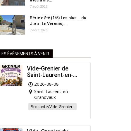
avec trois...
7 août 2026
Série d’été (1/5) Les plus … du
Jura : Le Vernois,...
7 août 2026
LES ÉVÉNEMENTS À VENIR
Vide-Grenier de
Saint-Laurent-en-
Grandvaux : Venez
2026-08-08
chiner pour la bonne
Saint-Laurent-en-
cause !
Grandvaux
Brocante/Vide-Greniers