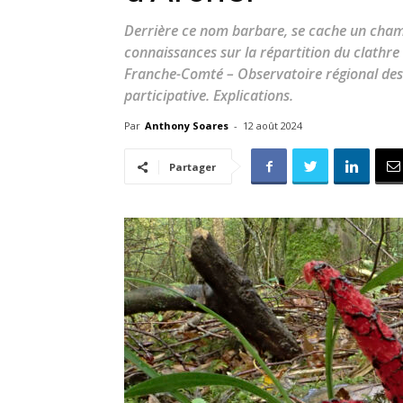
Derrière ce nom barbare, se cache un cham
connaissances sur la répartition du clathre
Franche-Comté – Observatoire régional des
participative. Explications.
Par
Anthony Soares
-
12 août 2024
Partager