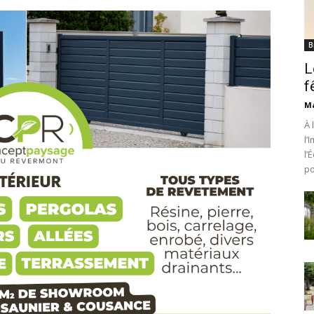
B
L
f
Ma
À 
l’
l’
po