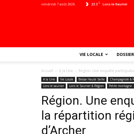
C
vendredi 7 août 2026
23.3
Lons-le-Saunier
VIE LOCALE
DOSSIER
Accueil
A la Une
Région. Une enquête participative
A la Une
Vie Locale
Bresse Haute Seille
Champagnole & R
Lons le saunier
Lons le Saunier & Région
Petite montagne -
Région. Une enqu
la répartition ré
d’Archer