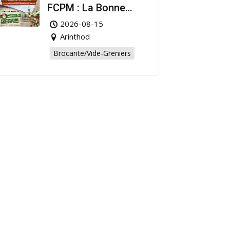
FCPM : La Bonne
Affaire de l’Été à
2026-08-15
Arinthod !
Arinthod
Brocante/Vide-Greniers