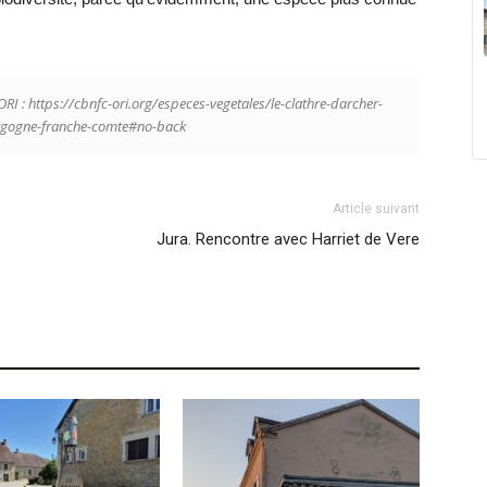
ORI : https://cbnfc-ori.org/especes-vegetales/le-clathre-darcher-
rgogne-franche-comte#no-back
Article suivant
Jura. Rencontre avec Harriet de Vere