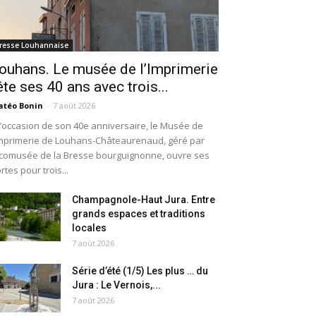
resse Louhannaise
ouhans. Le musée de l’Imprimerie
ête ses 40 ans avec trois...
téo Bonin
-
7 août 2026
l’occasion de son 40e anniversaire, le Musée de
Imprimerie de Louhans-Châteaurenaud, géré par
Écomusée de la Bresse bourguignonne, ouvre ses
rtes pour trois...
Champagnole-Haut Jura. Entre
grands espaces et traditions
locales
7 août 2026
Série d’été (1/5) Les plus … du
Jura : Le Vernois,...
7 août 2026