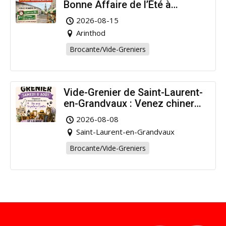
Bonne Affaire de l’Été à
Arinthod !
2026-08-15
Arinthod
Brocante/Vide-Greniers
Vide-Grenier de Saint-Laurent-
en-Grandvaux : Venez chiner
pour la bonne cause !
2026-08-08
Saint-Laurent-en-Grandvaux
Brocante/Vide-Greniers