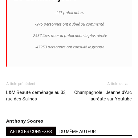
-117 publications
-976 personnes ont publié ou commenté
-2537 likes pour la publication la plus aimée
-47953 personnes ont consulté le groupe
Article précédent
Article suivant
L&M Beauté déménage au 33,
Champagnole : Jeanne d’Arc
rue des Salines
lauréate sur Youtube
Anthony Soares
ARTICLES CONNEXES
DU MÊME AUTEUR