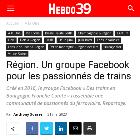
Accueil
A la Une
A la Une
Vie Locale
Bresse Haute Seille
Champagnole & Région
Culture
Dole
Dole & Région
Flash
Haut Jura
Jura nord
Lons le saunier
Lons le Saunier & Région
Petite montagne - Région des lacs
Triangle d’or
Val de Saône
Région. Un groupe Facebook
pour les passionnés de trains
Créé en 2016, le groupe Facebook « Des trains en
Bourgogne Franche-Comté » rassemble une
communauté de passionnés du ferroviaire. Reportage.
Par
Anthony Soares
-
31 mai 2023