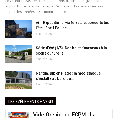
Le Grand Tétras, emblème des forêts d’altitude du Jura, est
aujourd’hui en danger critique d’extinction. Les suivis réalisés
depuis les années 1990 montrent une...
Ain. Expositions, via ferrata et concerts tout
l’été : Fort l’Écluse...
6 août 2026
Série d’été (1/5). Des hauts fourneaux à la
scène culturelle :...
6 août 2026
Nantua. Bib en Plage : la médiathèque
s’installe au bord du...
6 août 2026
LES ÉVÉNEMENTS À VENIR
Vide-Grenier du FCPM : La