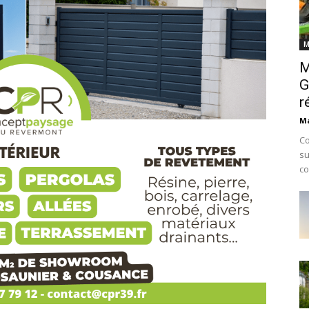
M
M
G
r
Ma
Co
su
co