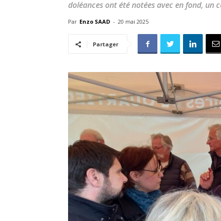
doléances ont été notées avec en fond, un c
Par
Enzo SAAD
-
20 mai 2025
Partager