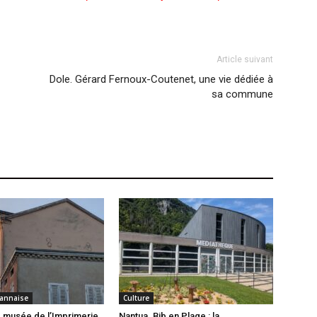
Article suivant
Dole. Gérard Fernoux-Coutenet, une vie dédiée à
sa commune
annaise
Culture
 musée de l’Imprimerie
Nantua. Bib en Plage : la