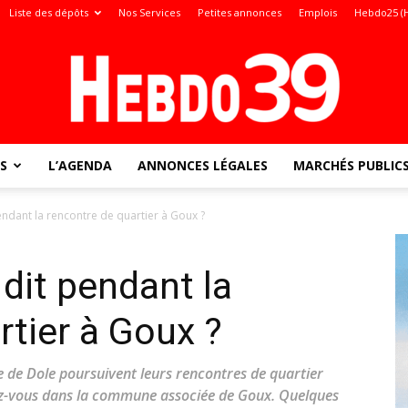
Liste des dépôts
Nos Services
Petites annonces
Emplois
Hebdo25 (
S
L’AGENDA
ANNONCES LÉGALES
MARCHÉS PUBLIC
Jura
pendant la rencontre de quartier à Goux ?
 dit pendant la
:
rtier à Goux ?
lle de Dole poursuivent leurs rencontres de quartier
ez-vous dans la commune associée de Goux. Quelques