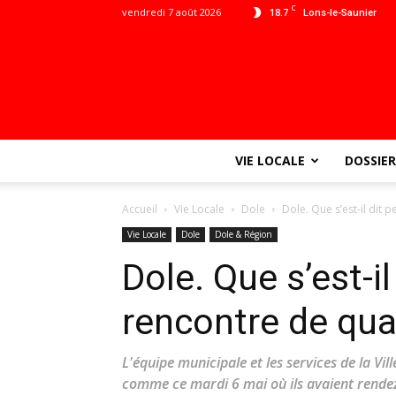
C
vendredi 7 août 2026
18.7
Lons-le-Saunier
VIE LOCALE
DOSSIER
Accueil
Vie Locale
Dole
Dole. Que s’est-il dit 
Vie Locale
Dole
Dole & Région
Dole. Que s’est-il
rencontre de qua
L'équipe municipale et les services de la Vi
comme ce mardi 6 mai où ils avaient rend