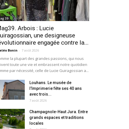
ag 39
ag39. Arbois : Lucie
uiragossian, une designeuse
évolutionnaire engagée contre la...
téo Bonin
-
7 août 2026
mme la plupart des grandes passions, qui nous
ivent toute une vie et embrassent notre quotidien
mme par nécessité, celle de Lucie Guiragossian a...
Louhans. Le musée de
l’Imprimerie fête ses 40 ans
avec trois...
7 août 2026
Champagnole-Haut Jura. Entre
grands espaces et traditions
locales