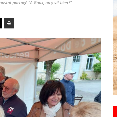
onstat partagé "A Goux, on y vit bien !"
toute
l'info
locale
–