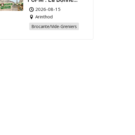
Affaire de l’Été à
2026-08-15
Arinthod !
Arinthod
Brocante/Vide-Greniers