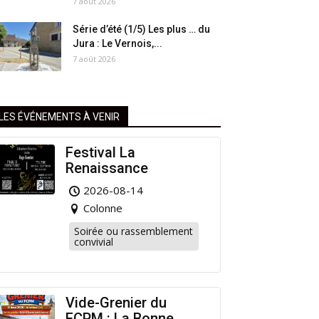
7 août 2026
Série d’été (1/5) Les plus … du
Jura : Le Vernois,...
7 août 2026
LES ÉVÉNEMENTS À VENIR
Festival La
Renaissance
2026-08-14
Colonne
Soirée ou rassemblement
convivial
Vide-Grenier du
FCPM : La Bonne