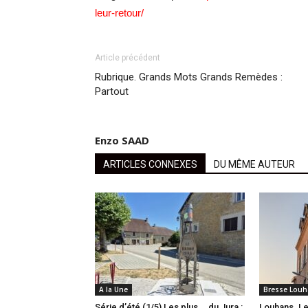
leur-retour/
Article précédent
Rubrique. Grands Mots Grands Remèdes :
Partout
Enzo SAAD
ARTICLES CONNEXES
DU MÊME AUTEUR
A la Une
Bresse Louh
Série d’été (1/5) Les plus … du Jura :
Louhans. Le