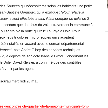
 des Sources qui nécessiterait selon les habitants une petite
ean-Baptiste Gagnoux, qui a expliqué :
“Pour refaire la
seaux soient effectués avant, il faut compter un délai de 2
e cependant que des fous du volant traversent la commune à
 où se trouve la route qui relie La Loye à Dole. Pour
eux feus tricolores micro régulés qui s’adaptent
été installés en accord avec le conseil départemental.
’impact”,
note André Gibey des services techniques.
 !”,
a déploré de son côté Isabelle Girod. Concernant les
 de Dole, David Kleisler, a confirmé que des contrôles
à venir par les agents.
usqu’au mercredi 28 mai.
les-rencontres-de-quartier-de-la-majorite-municipale-font-