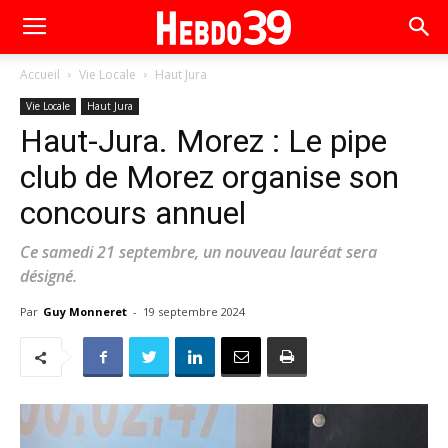
Accueil
Vie Locale
Haut Jura
Vie Locale
Haut Jura
Haut-Jura. Morez : Le pipe
club de Morez organise son
concours annuel
Ce samedi 21 septembre, un nouveau lauréat sera
désigné.
Par
Guy Monneret
-
19 septembre 2024