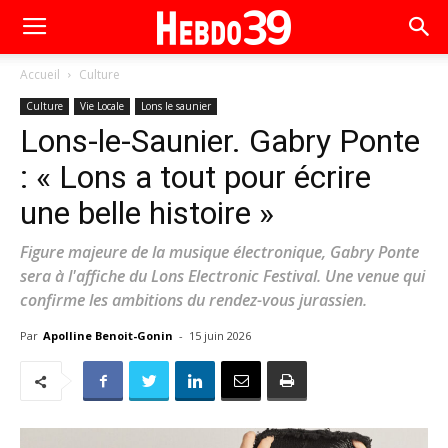
Accueil
Culture
Culture
Vie Locale
Lons le saunier
Lons-le-Saunier. Gabry Ponte
: « Lons a tout pour écrire
une belle histoire »
Figure majeure de la musique électronique, Gabry Ponte
sera à l'affiche du Lons Electronic Festival. Une venue qui
confirme les ambitions du rendez-vous jurassien.
Par
Apolline Benoit-Gonin
-
15 juin 2026