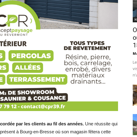
H
O
o
1
Ma
Le
vi
n’
ordée par les clients au fil des années.
Une réussite qui
 présent à Bourg-en-Bresse où son magasin fêtera cette