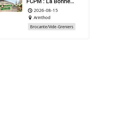
FCPM : La Bonne
Affaire de l’Été à
2026-08-15
Arinthod !
Arinthod
Brocante/Vide-Greniers