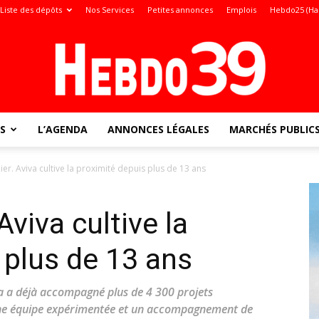
Liste des dépôts
Nos Services
Petites annonces
Emplois
Hebdo25 (Ha
S
L’AGENDA
ANNONCES LÉGALES
MARCHÉS PUBLIC
Jura
ier. Aviva cultive la proximité depuis plus de 13 ans
Aviva cultive la
:
 plus de 13 ans
va a déjà accompagné plus de 4 300 projets
ne équipe expérimentée et un accompagnement de