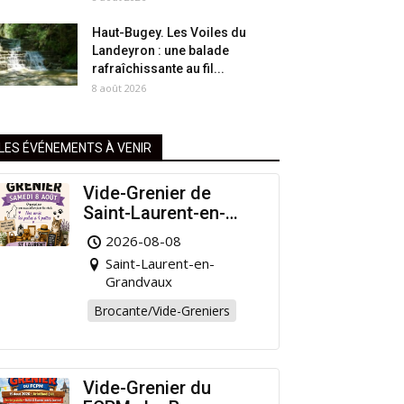
Haut-Bugey. Les Voiles du
Landeyron : une balade
rafraîchissante au fil...
8 août 2026
LES ÉVÉNEMENTS À VENIR
Vide-Grenier de
Saint-Laurent-en-
Grandvaux : Venez
2026-08-08
chiner pour la bonne
Saint-Laurent-en-
cause !
Grandvaux
Brocante/Vide-Greniers
Vide-Grenier du