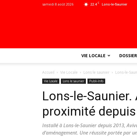
C
samedi 8 août 2026
22.4
Lons-le-Saunier
VIE LOCALE
DOSSIER
Accueil
Vie Locale
Lons le saunier
Lons-le-Saun
Vie Locale
Lons le saunier
Publi-Info
Lons-le-Saunier. 
proximité depuis
Installé à Lons-le-Saunier depuis 2013, Avi
d’aménagement. Une réussite portée par u