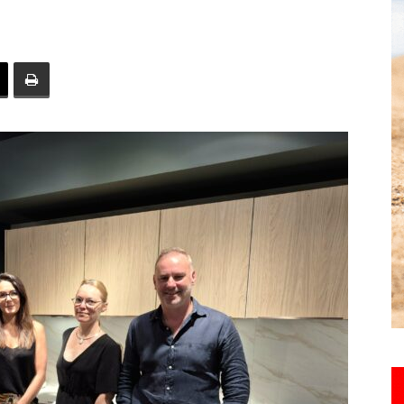
toute
l'info
locale
–