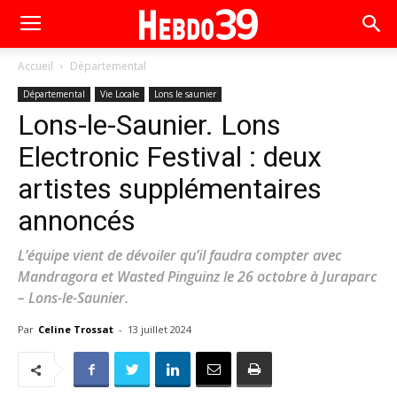
Accueil
Départemental
Départemental
Vie Locale
Lons le saunier
Lons-le-Saunier. Lons
Electronic Festival : deux
artistes supplémentaires
annoncés
L’équipe vient de dévoiler qu’il faudra compter avec
Mandragora et Wasted Pinguinz le 26 octobre à Juraparc
– Lons-le-Saunier.
Par
Celine Trossat
-
13 juillet 2024