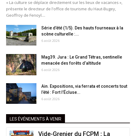
« La culture se déplace directement sur les lieux de vacances »,
présente le directeur de l'office de tourisme du Haut-Bugey,
Geoffroy de Fenoyl....
Série d’été (1/5). Des hauts fourneaux à la
scène culturelle :...
6 août 2026
Mag39. Jura : Le Grand Tétras, sentinelle
menacée des forêts d’altitude
6 août 2026
Ain. Expositions, via ferrata et concerts tout
l’été : Fort l’Écluse...
6 août 2026
LES ÉVÉNEMENTS À VENIR
Vide-Grenier du FCPM : La