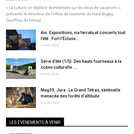
« La culture se déplace directement sur les lieux de vacances »,
présente le directeur de l'office de tourisme du Haut-Bugey,
Geoffroy de Fenoyl....
Ain. Expositions, via ferrata et concerts tout
l’été : Fort l’Écluse...
6 août 2026
Série d’été (1/5). Des hauts fourneaux à la
scène culturelle :...
6 août 2026
Mag39. Jura : Le Grand Tétras, sentinelle
menacée des forêts d’altitude
6 août 2026
LES ÉVÉNEMENTS À VENIR