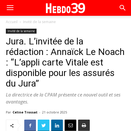
Accueil
Invité de la semaine
Invité de la semaine
Jura. L’invitée de la
rédaction : Annaïck Le Noach
: “L’appli carte Vitale est
disponible pour les assurés
du Jura”
La directrice de la CPAM présente ce nouvel outil et ses
avantages.
Par
Celine Trossat
-
21 octobre 2025