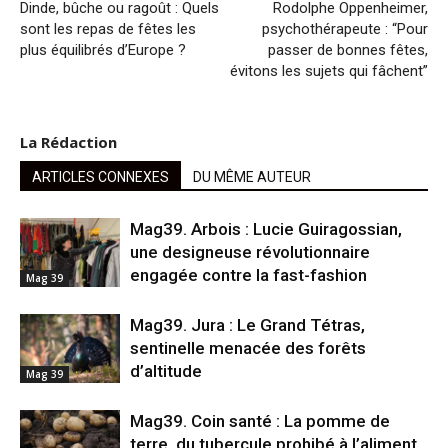
Dinde, bûche ou ragoût : Quels
Rodolphe Oppenheimer,
sont les repas de fêtes les
psychothérapeute : “Pour
plus équilibrés d’Europe ?
passer de bonnes fêtes,
évitons les sujets qui fâchent”
La Rédaction
ARTICLES CONNEXES
DU MÊME AUTEUR
Mag39. Arbois : Lucie Guiragossian,
une designeuse révolutionnaire
engagée contre la fast-fashion
Mag 39
Mag39. Jura : Le Grand Tétras,
sentinelle menacée des forêts
d’altitude
Mag 39
Mag39. Coin santé : La pomme de
terre, du tubercule prohibé à l’aliment