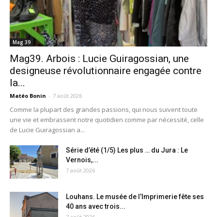
Mag 39
Mag39. Arbois : Lucie Guiragossian, une
designeuse révolutionnaire engagée contre
la...
Matéo Bonin
-
7 août 2026
Comme la plupart des grandes passions, qui nous suivent toute
une vie et embrassent notre quotidien comme par nécessité, celle
de Lucie Guiragossian a...
Série d’été (1/5) Les plus … du Jura : Le
Vernois,...
7 août 2026
Louhans. Le musée de l’Imprimerie fête ses
40 ans avec trois...
7 août 2026