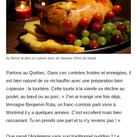
Au Brésil, la dine se cuisine avec de l’ananas (Peru de Natal)
Partons au Québec. Dans ces contrées froides et enneigées, il
est bien naturel de se réchauffer avec une préparation bien
copieuse : la tourtière. Cette tourte à la viande se décline au
poulet, au bœuf ou au porc. « J’en ai mangé une fois déjà,
témoigne Benjamin Rota, un franc-comtois parti vivre à
Montréal il y a quelques années. C’est excellent mais bien
rassasiant. Tu en prends une part et tu n’y reviens pas ! »
Que serait l’Angleterre sans son traditionnel pudding ? Le