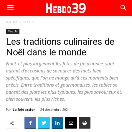
Accueil
Mag 39
Mag 39
Les traditions culinaires de
Noël dans le monde
Noël, et plus largement les fêtes de fin d’année, sont
autant d’occasions de savourer des mets bien
spécifiques, que l’on ne mange qu’à ces moments bien
précis. Entre traditions et gourmandises, les tables se
parent des plats les plus typiques, les plus savoureux et,
bien souvent, les plus riches.
Par
La Rédaction
-
24 décembre 2024