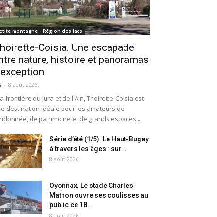
etite montagne - Région des lacs
hoirette-Coisia. Une escapade
ntre nature, histoire et panoramas
’exception
G
-
8 août 2026
la frontière du Jura et de l'Ain, Thoirette-Coisia est
e destination idéale pour les amateurs de
ndonnée, de patrimoine et de grands espaces....
Série d’été (1/5). Le Haut-Bugey
à travers les âges : sur...
8 août 2026
Oyonnax. Le stade Charles-
Mathon ouvre ses coulisses au
public ce 18...
8 août 2026