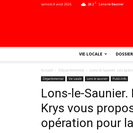
C
samedi 8 août 2026
28.2
Lons-le-Saunier
VIE LOCALE
DOSSIER
Accueil
Départemental
Lons-le-Saunier. Les spéc
Départemental
Vie Locale
Lons le saunier
Publi-Info
Lons-le-Saunier. 
Krys vous propo
opération pour la