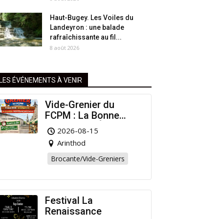
Haut-Bugey. Les Voiles du
Landeyron : une balade
rafraîchissante au fil...
8 août 2026
LES ÉVÉNEMENTS À VENIR
Vide-Grenier du
FCPM : La Bonne
Affaire de l’Été à
2026-08-15
Arinthod !
Arinthod
Brocante/Vide-Greniers
Festival La
Renaissance