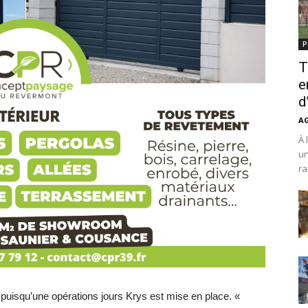
P
T
e
d
A
À 
un
ra
puisqu’une opérations jours Krys est mise en place. «