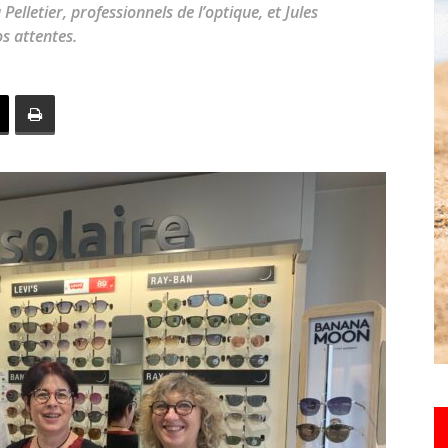
Pelletier, professionnels de l’optique, et Jules
toute
s attentes.
l'info
locale
–