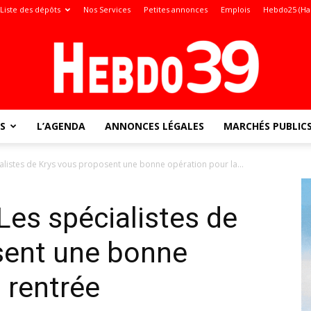
Liste des dépôts
Nos Services
Petites annonces
Emplois
Hebdo25 (Ha
S
L’AGENDA
ANNONCES LÉGALES
MARCHÉS PUBLIC
Jura
ialistes de Krys vous proposent une bonne opération pour la...
Les spécialistes de
:
sent une bonne
 rentrée