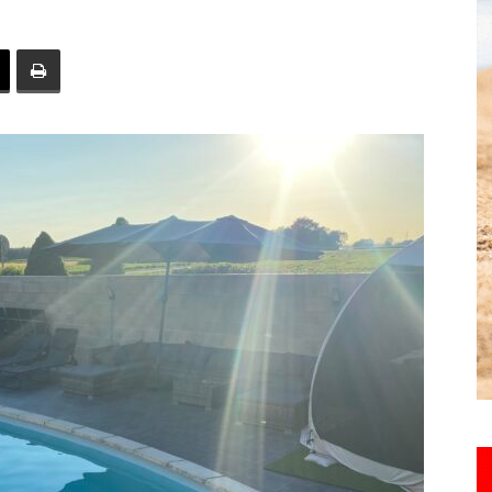
toute
l'info
locale
–