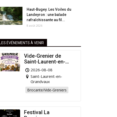
Haut-Bugey. Les Voiles du
Landeyron : une balade
rafraîchissante au fil...
8 août 2026
LES ÉVÉNEMENTS À VENIR
Vide-Grenier de
Saint-Laurent-en-
Grandvaux : Venez
2026-08-08
chiner pour la bonne
Saint-Laurent-en-
cause !
Grandvaux
Brocante/Vide-Greniers
Festival La