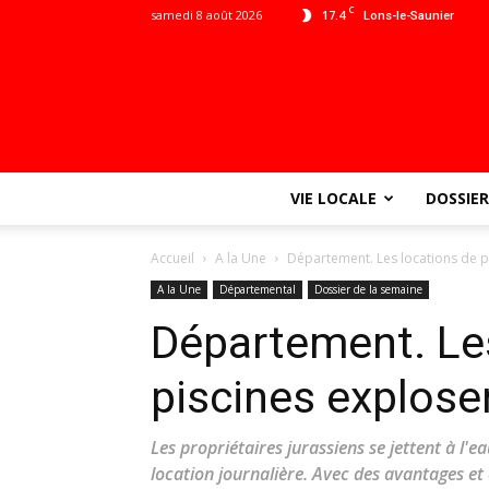
C
samedi 8 août 2026
17.4
Lons-le-Saunier
VIE LOCALE
DOSSIER
Accueil
A la Une
Département. Les locations de pi
A la Une
Départemental
Dossier de la semaine
Département. Le
piscines explosen
Les propriétaires jurassiens se jettent à l'eau
location journalière. Avec des avantages et d