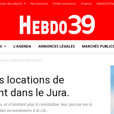
Liste des dépôts
Nos Services
Petites annonces
Emplois
Hebdo25 (Ha
S
L’AGENDA
ANNONCES LÉGALES
MARCHÉS PUBLIC
Jura
scines explosent dans le Jura.
s locations de
:
t dans le Jura.
, et n'hésitent plus à rentabiliser leur piscine via la
es inconvénients à la clé...