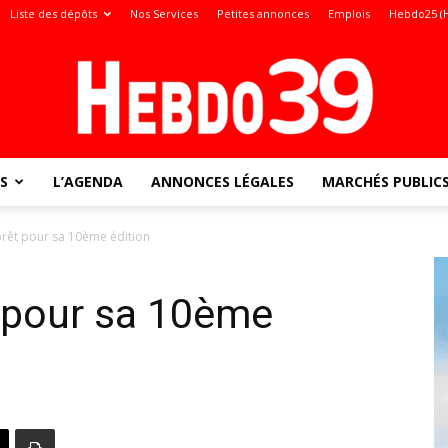
Liste des dépôts
Nos Services
Petites annonces
Emplois
Hebdo25 (
S
L’AGENDA
ANNONCES LÉGALES
MARCHÉS PUBLIC
Jura
prêt pour sa 10ème édition
t pour sa 10ème
: