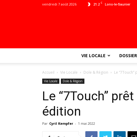
C
vendredi 7 août 2026
21.2
Lons-le-Saunier
VIE LOCALE
DOSSIER
Accueil
Vie Locale
Dole & Région
Le “7Touch” 
Vie Locale
Dole & Région
Le “7Touch” prê
édition
Par
Cyril Kempfer
-
1 mai 2022