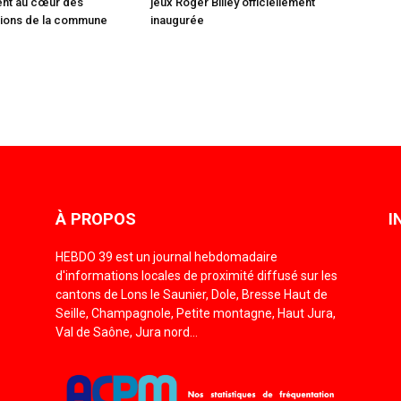
ent au cœur des
jeux Roger Billey officiellement
ions de la commune
inaugurée