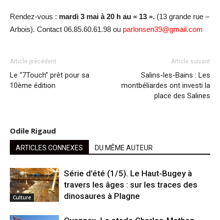
Rendez-vous :
mardi 3 mai à 20 h au « 13 ».
(13 grande rue –
Arbois). Contact 06.85.60.61.98 ou
parlonsen39@gmail.com
Article précédent
Article suivant
Le “7Touch” prêt pour sa
Salins-les-Bains : Les
10ème édition
montbéliardes ont investi la
place des Salines
Odile Rigaud
ARTICLES CONNEXES
DU MÊME AUTEUR
Série d’été (1/5). Le Haut-Bugey à
travers les âges : sur les traces des
dinosaures à Plagne
Culture