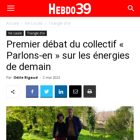
Accueil
Vie Locale
Triangle d’or
Vie Locale
Triangle d’or
Premier débat du collectif «
Parlons-en » sur les énergies
de demain
Par
Odile Rigaud
-
2 mai 2022