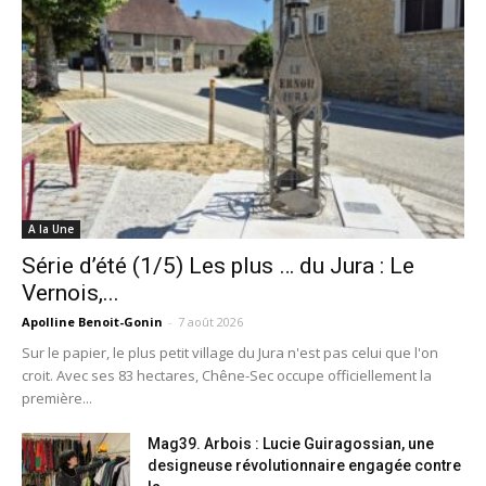
A la Une
Série d’été (1/5) Les plus … du Jura : Le
Vernois,...
Apolline Benoit-Gonin
-
7 août 2026
Sur le papier, le plus petit village du Jura n'est pas celui que l'on
croit. Avec ses 83 hectares, Chêne-Sec occupe officiellement la
première...
Mag39. Arbois : Lucie Guiragossian, une
designeuse révolutionnaire engagée contre