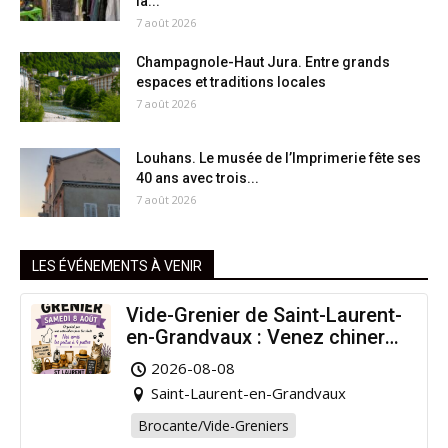
la...
7 août 2026
Champagnole-Haut Jura. Entre grands
espaces et traditions locales
7 août 2026
Louhans. Le musée de l’Imprimerie fête ses
40 ans avec trois...
7 août 2026
LES ÉVÉNEMENTS À VENIR
Vide-Grenier de Saint-Laurent-
en-Grandvaux : Venez chiner
pour la bonne cause !
2026-08-08
Saint-Laurent-en-Grandvaux
Brocante/Vide-Greniers