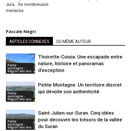
Jura… De nombreuses
menaces
Pascale Negri
ARTICLES CONNEXES
DU MÊME AUTEUR
Thoirette-Coisia. Une escapade entre
nature, histoire et panoramas
Petite
montagne -
d’exception
Région des lacs
Petite Montagne. Un territoire discret
qui dévoile son authenticité
Petite
montagne -
Région des lacs
Saint-Julien-sur-Suran. Cinq idées
pour découvrir les trésors de la vallée
Petite
montagne -
du Suran
Région des lacs