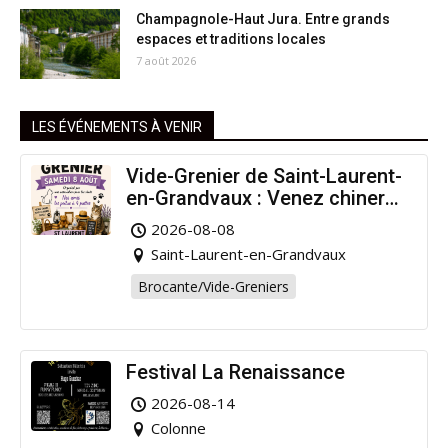
Champagnole-Haut Jura. Entre grands
espaces et traditions locales
7 août 2026
LES ÉVÉNEMENTS À VENIR
Vide-Grenier de Saint-Laurent-
en-Grandvaux : Venez chiner
pour la bonne cause !
2026-08-08
Saint-Laurent-en-Grandvaux
Brocante/Vide-Greniers
Festival La Renaissance
2026-08-14
Colonne