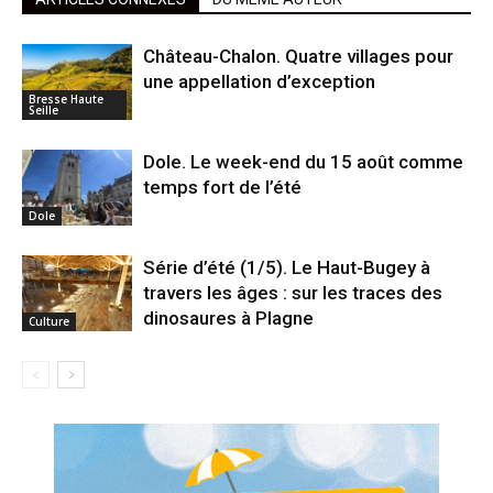
Château-Chalon. Quatre villages pour
une appellation d’exception
Bresse Haute
Seille
Dole. Le week-end du 15 août comme
temps fort de l’été
Dole
Série d’été (1/5). Le Haut-Bugey à
travers les âges : sur les traces des
dinosaures à Plagne
Culture