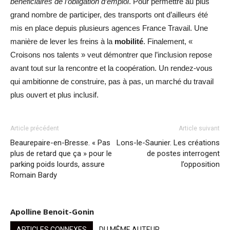
bénéficiaires de l’obligation d’emploi
. Pour permettre au plus
grand nombre de participer, des transports ont d’ailleurs été
mis en place depuis plusieurs agences France Travail. Une
manière de lever les freins à la
mobilité
. Finalement, «
Croisons nos talents » veut démontrer que l’inclusion repose
avant tout sur la rencontre et la coopération. Un rendez-vous
qui ambitionne de construire, pas à pas, un marché du travail
plus ouvert et plus inclusif.
Article précédent
Article suivant
Beaurepaire-en-Bresse. « Pas
Lons-le-Saunier. Les créations
plus de retard que ça » pour le
de postes interrogent
parking poids lourds, assure
l’opposition
Romain Bardy
Apolline Benoit-Gonin
ARTICLES CONNEXES
DU MÊME AUTEUR