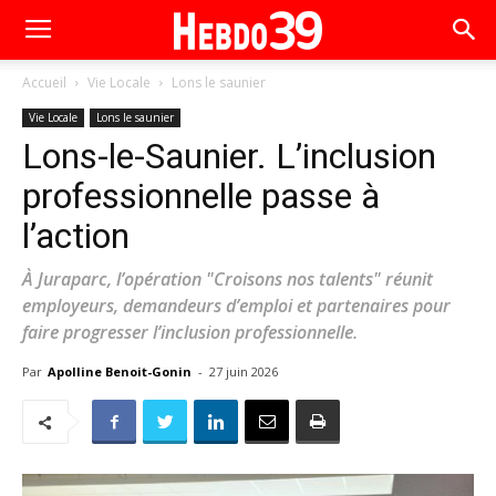
Accueil
Vie Locale
Lons le saunier
Vie Locale
Lons le saunier
Lons-le-Saunier. L’inclusion
professionnelle passe à
l’action
À Juraparc, l’opération "Croisons nos talents" réunit
employeurs, demandeurs d’emploi et partenaires pour
faire progresser l’inclusion professionnelle.
Par
Apolline Benoit-Gonin
-
27 juin 2026