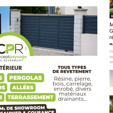
M
M
G
r
Ma
Co
su
co