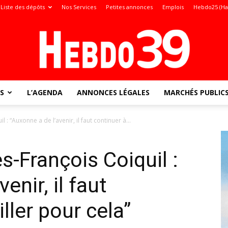
Liste des dépôts
Nos Services
Petites annonces
Emplois
Hebdo25 (Ha
S
L’AGENDA
ANNONCES LÉGALES
MARCHÉS PUBLIC
Jura
: “Auxonne a de l’avenir, il faut continuer à...
-François Coiquil :
:
enir, il faut
ller pour cela”