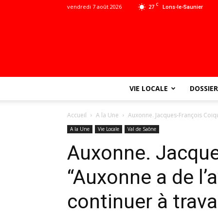
C
vendredi 7 août 2026
27
Lons-le-Saunier
VIE LOCALE
DOSSIER
Accueil
A la Une
Auxonne. Jacques-François Coiquil 
A la Une
Vie Locale
Val de Saône
Auxonne. Jacques
“Auxonne a de l’av
continuer à travai