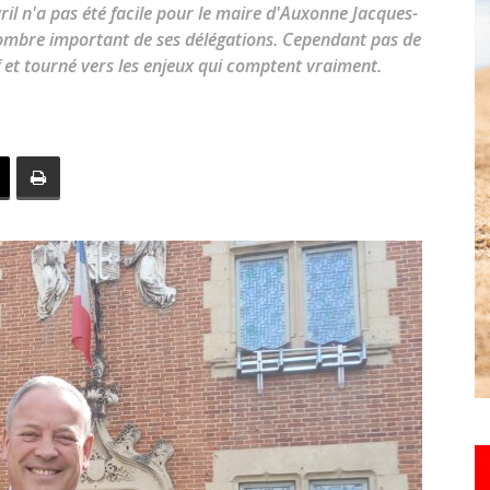
ril n'a pas été facile pour le maire d'Auxonne Jacques-
toute
n nombre important de ses délégations. Cependant pas de
if et tourné vers les enjeux qui comptent vraiment.
l'info
locale
–