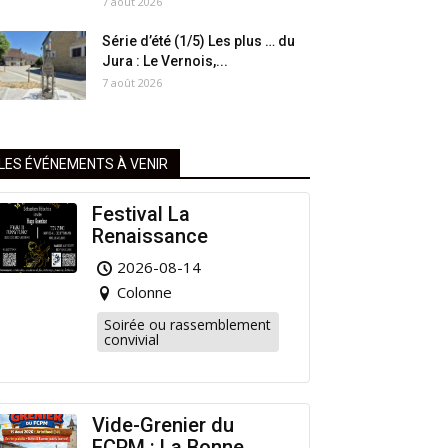
7 août 2026
Série d’été (1/5) Les plus … du
Jura : Le Vernois,...
7 août 2026
LES ÉVÉNEMENTS À VENIR
Festival La
Renaissance
2026-08-14
Colonne
Soirée ou rassemblement
convivial
Vide-Grenier du
FCPM : La Bonne