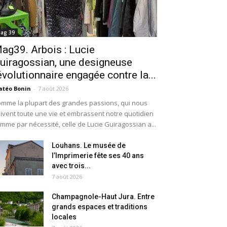
ag 39
ag39. Arbois : Lucie
uiragossian, une designeuse
évolutionnaire engagée contre la...
téo Bonin
-
7 août 2026
mme la plupart des grandes passions, qui nous
ivent toute une vie et embrassent notre quotidien
mme par nécessité, celle de Lucie Guiragossian a...
Louhans. Le musée de
l’Imprimerie fête ses 40 ans
avec trois...
7 août 2026
Champagnole-Haut Jura. Entre
grands espaces et traditions
locales