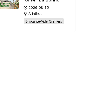
Affaire de l’Été à
2026-08-15
Arinthod !
Arinthod
Brocante/Vide-Greniers