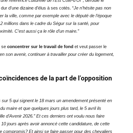
ne référence culturelle de l’Est Côte-d’Or”,
déroule le
dur d’une dizaine d’élus à ses cotés. “
Je n’hésite pas non
ncer la ville, comme par exemple avec le député de l’époque
2 millions dans le cadre du Ségur sur la santé, pour
ximité. C’est aussi ça le rôle d’un maire.”
e se
concentrer sur le travail de fond
et veut passer le
e en son avenir, continuer à travailler pour créer du logement,
oïncidences de la part de l’opposition
 sur 5 qui signent le 18 mars un amendement présenté en
du maire et que quelques jours plus tard, le 5 avril ils
lle d’Avenir 2026.”
Et ces derniers ont voulu nous faire
l, 10 jours après avoir annoncé cette candidature, de cette
 de compromis? Et ainsi se faire passer pour des chevaliers