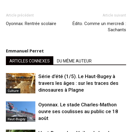
Article précédent
Article suivant
Oyonnax. Rentrée scolaire
Édito. Comme un mercredi :
Sachants
Emmanuel Perret
ARTICLES CONNEXES
DU MÊME AUTEUR
Série d’été (1/5). Le Haut-Bugey à
travers les âges : sur les traces des
dinosaures à Plagne
Culture
Oyonnax. Le stade Charles-Mathon
ouvre ses coulisses au public ce 18
août
Haut-Bugey