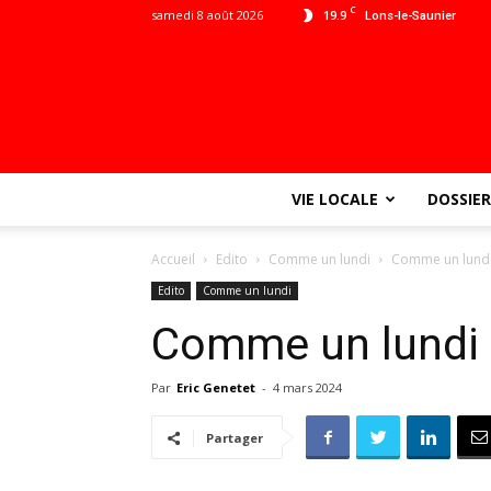
C
samedi 8 août 2026
19.9
Lons-le-Saunier
VIE LOCALE
DOSSIER
Accueil
Edito
Comme un lundi
Comme un lundi 
Edito
Comme un lundi
Comme un lundi 
Par
Eric Genetet
-
4 mars 2024
Partager